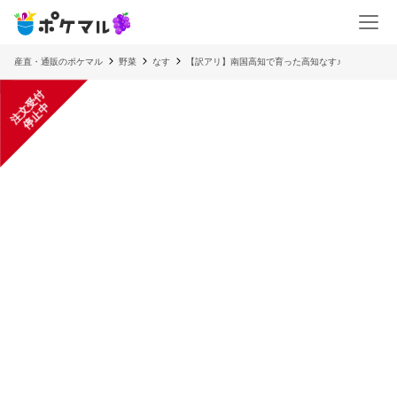
産直・通販のポケマル
野菜
なす
【訳アリ】南国高知で育った高知なす♪
注
文
受
付
停
止
中