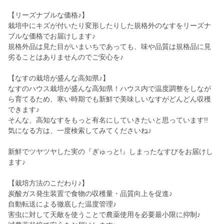
【リーズナブルな価格♪】
栽培中にキズが付いたり変形したりした規格外のなすをリーズナ
ブルな価格でお届けします♪
規格外品は見た目がいまいちであっても、味や品質は規格品に見
劣ることはありませんのでご安心を♪
【なすの栽培が盛んな高知県♪】
なすのハウス栽培が盛んな高知県！ハウス内で温度調整をしなが
ら育てるため、寒い時期でも新鮮で美味しいなすがどんどん収穫
できます♪
そんな、高知なすをもっと有名にしていきたいと思っています!!
気になる方は、一度検索してみてくださいね♪
新鮮でツヤツヤした実の『ぎゅっと!』しまったなすびをお届けし
ます♪
【栽培方法のこだわり♪】
炭酸ガス発生装置で食物の収穫量・品質向上を促進♪
自動転送による徹底した温度管理♪
害虫に対して天敵を使うことで農薬使用を必要最小限に抑制♪