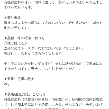
有機質肥料を使い、地球に優しく、美味しいさつまいもを追求し
て作っております。
▼商品概要
普通の紅はるかの商品には入れられない、色が悪い物や、固めや
細かい干しです。
▼品種・味の特徴・食べ方
品種は紅はるか
固めなのでトースターなどで焼いて食べてください。
香ばしく、なおかつ柔らかくなります。
干し芋に白い粉が吹いてますが、それは糖が結晶化して表面に出
てきたものです。安全してお召し上がりください。
▼数量、分量の目安
2㎏
▼栽培/生産方法、こだわり
有機質肥料（植物性や魚介類、他多数）や、植物性の自家製堆肥
（干し芋加工時に出た芋の皮、もみ殻、落ち葉など）を使い土作