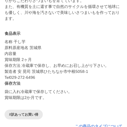
りからこだわりさつまいもを育てています。
また、有機質を土に還す事で自然のサイクルを循環させて地球に
も優しく、川や海を汚さないで美味しいさつまいもを作っており
ます。
食品表示
名称 干し芋
原料原産地名 茨城県
内容量
賞味期限 2ヶ月
保存方法 冷蔵庫で保存し、お早めにお召し上がり下さい。
製造者 安 晃司 茨城県ひたちなか市中根5058-1
Tel029-272-6496
保存方法
袋に入れ冷蔵庫で保存してください。
賞味期限は2か月です。
#訳あってお買い得
この商品のタイプについて