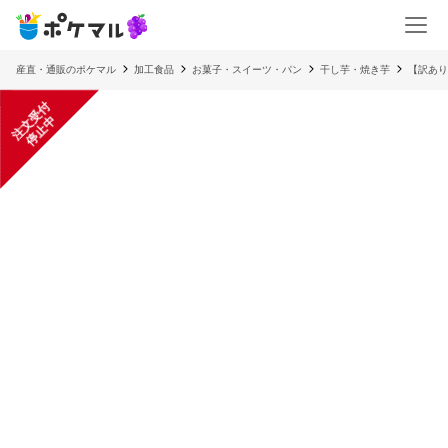
産直・通販のポケマル
加工食品
お菓子・スイーツ・パン
干し芋・焼き芋
【訳あり
注
文
受
付
停
止
中