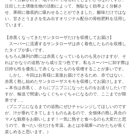
注目した土壌微生物の活動によって、無駄なく効率よく分解さ
せ、果樹に徹底的に吸わせることができました。酸味だけではな
い、甘さとうまさを生み出すオリジナル配分の骨粉肥料を活用し
ています。
【赤黒くなってきたサンタローザだけを収穫してお届け】
スーパーに流通するサンタローザは赤く着色したものを収穫し
たタイプが多いです。
もちろん陳列の際には赤黒くなっているものも見かけますが、そ
れは”かなりの追熟”から成り立つ色です。私もスーパーに卸す際は
日持ち性を優先して赤くなったものを収穫することが多いです。
しかし、今回はお客様に直接お届けできるため、赤ではない、
赤黒く熟し始めたサンタローザスモモを収穫してお届けします。
←本当は赤黒く、さらにプニプニになったものをお送りしたいで
すが、輸送で間違いなくぐちゃぐちゃになるので、ここまでが限
界です…。
（プニプニになるまでの追熟にぜひチャレンジしてほしいのです
が、汁が垂れてきてしまうものもあるので、全個体の熟し具合の
マメな観察をお願いします！一気に熟すと食べるのも大変だと思
うので、食べたい分だけを常温、あとは冷蔵庫へのかたちが長く
楽しめると思います。）