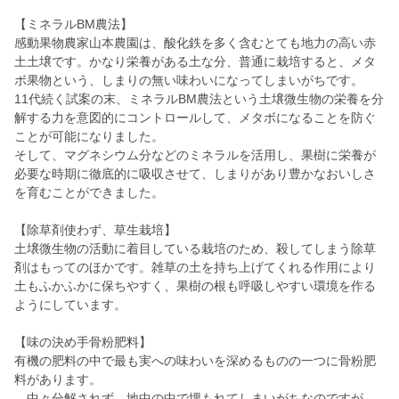
【ミネラルBM農法】
感動果物農家山本農園は、酸化鉄を多く含むとても地力の高い赤
土土壌です。かなり栄養がある土な分、普通に栽培すると、メタ
ボ果物という、しまりの無い味わいになってしまいがちです。
11代続く試案の末、ミネラルBM農法という土壌微生物の栄養を分
解する力を意図的にコントロールして、メタボになることを防ぐ
ことが可能になりました。
そして、マグネシウム分などのミネラルを活用し、果樹に栄養が
必要な時期に徹底的に吸収させて、しまりがあり豊かなおいしさ
を育むことができました。
【除草剤使わず、草生栽培】
土壌微生物の活動に着目している栽培のため、殺してしまう除草
剤はもってのほかです。雑草の土を持ち上げてくれる作用により
土もふかふかに保ちやすく、果樹の根も呼吸しやすい環境を作る
ようにしています。
【味の決め手骨粉肥料】
有機の肥料の中で最も実への味わいを深めるものの一つに骨粉肥
料があります。
中々分解されず、地中の中で埋もれてしまいがちなのですが、