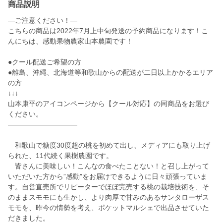
商品説明
—ご注意ください！—
こちらの商品は2022年7月上中旬発送の予約商品になります！こ
んにちは、感動果物農家山本農園です！
●クール配送ご希望の方
●離島、沖縄、北海道等和歌山からの配送が二日以上かかるエリア
の方
↓↓↓
山本康平のアイコンページから【クール対応】の同商品をお選び
ください。
——————————
和歌山で糖度30度超の桃を初めて出し、メディアにも取り上げ
られた、11代続く果樹農園です。
皆さんに美味しい！こんなの食べたことない！と召し上がって
いただいた方から”感動”をお届けできるように日々頑張っていま
す。自営直売所でリピーターでほぼ完売する桃の栽培技術を、そ
のままスモモにも生かし、より肉厚で甘みのあるサンタローザス
モモを、昨今の情勢を考え、ポケットマルシェで出品させていた
だきました。