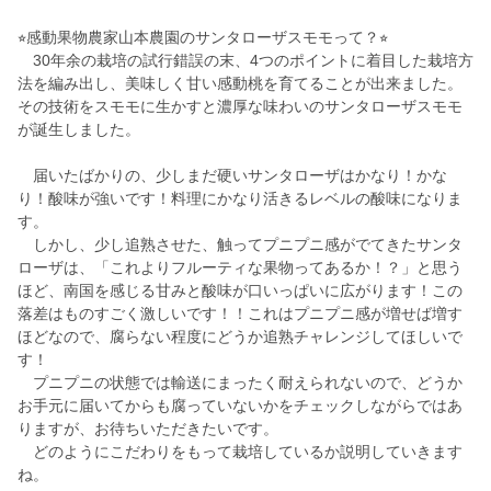
⭐︎感動果物農家山本農園のサンタローザスモモって？⭐︎
30年余の栽培の試行錯誤の末、4つのポイントに着目した栽培方
法を編み出し、美味しく甘い感動桃を育てることが出来ました。
その技術をスモモに生かすと濃厚な味わいのサンタローザスモモ
が誕生しました。
届いたばかりの、少しまだ硬いサンタローザはかなり！かな
り！酸味が強いです！料理にかなり活きるレベルの酸味になりま
す。
しかし、少し追熟させた、触ってプニプニ感がでてきたサンタ
ローザは、「これよりフルーティな果物ってあるか！？」と思う
ほど、南国を感じる甘みと酸味が口いっぱいに広がります！この
落差はものすごく激しいです！！これはプニプニ感が増せば増す
ほどなので、腐らない程度にどうか追熟チャレンジしてほしいで
す！
プニプニの状態では輸送にまったく耐えられないので、どうか
お手元に届いてからも腐っていないかをチェックしながらではあ
りますが、お待ちいただきたいです。
どのようにこだわりをもって栽培しているか説明していきます
ね。