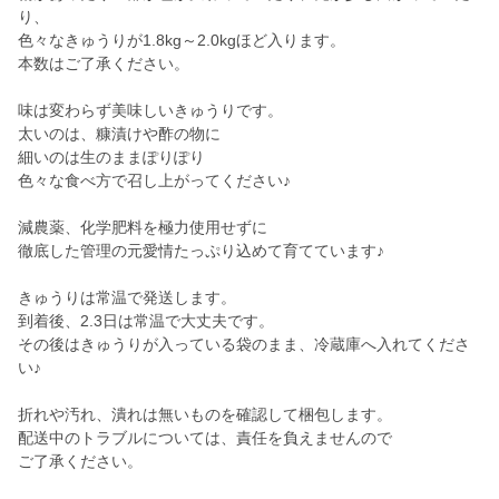
り、
色々なきゅうりが1.8kg～2.0kgほど入ります。
本数はご了承ください。
味は変わらず美味しいきゅうりです。
太いのは、糠漬けや酢の物に
細いのは生のままぽりぽり
色々な食べ方で召し上がってください♪
減農薬、化学肥料を極力使用せずに
徹底した管理の元愛情たっぷり込めて育てています♪
きゅうりは常温で発送します。
到着後、2.3日は常温で大丈夫です。
その後はきゅうりが入っている袋のまま、冷蔵庫へ入れてくださ
い♪
折れや汚れ、潰れは無いものを確認して梱包します。
配送中のトラブルについては、責任を負えませんので
ご了承ください。