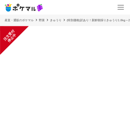
産直・通販のポケマル
野菜
きゅうり
(特別価格)訳あり！新鮮朝採りきゅうり1.8kg～2
注
文
受
付
停
止
中