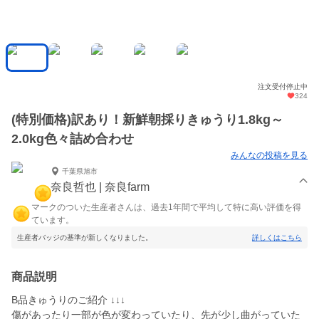
注文受付停止中
324
(特別価格)訳あり！新鮮朝採りきゅうり1.8kg～
2.0kg色々詰め合わせ
みんなの投稿を見る
千葉県旭市
奈良哲也 | 奈良farm
マークのついた生産者さんは、過去1年間で平均して特に高い評価を得
ています。
生産者バッジの基準が新しくなりました。
詳しくはこちら
商品説明
B品きゅうりのご紹介 ↓↓↓
傷があったり一部が色が変わっていたり、先が少し曲がっていた