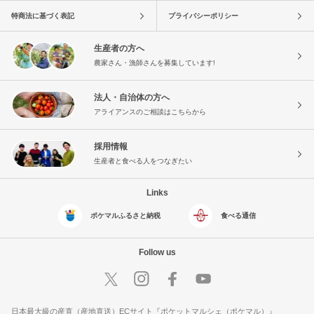
特商法に基づく表記
プライバシーポリシー
生産者の方へ
農家さん・漁師さんを募集しています!
法人・自治体の方へ
アライアンスのご相談はこちらから
採用情報
生産者と食べる人をつなぎたい
Links
ポケマルふるさと納税
食べる通信
Follow us
日本最大級の産直（産地直送）ECサイト『ポケットマルシェ（ポケマル）』