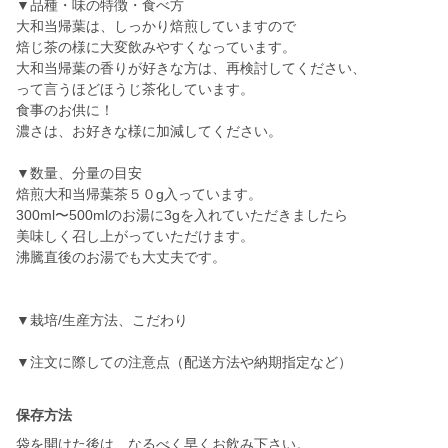
▼品種・味の特徴・食べ方
大和当帰葉は、しっかり焙煎していますので
焙じ茶の様に大変飲みやすくなっています。
大和当帰葉の香りが好きな方は、再検討してください、
って言うほどほうじ茶化しています。
食事のお供に！
濃さは、お好きな様に加減してください。
▼数量、分量の目安
焙煎大和当帰葉茶５０g入っています。
300ml〜500mlのお湯に3gを入れていただきましたら
美味しく召し上がっていただけます。
沸騰直後のお湯でも大丈夫です。
▼栽培/生産方法、こだわり
▼注文に際しての注意点（配送方法や納期指定など）
保存方法
袋を開けた後は、なるべく早くお飲み下さい。