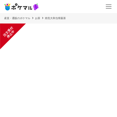
産直・通販のポケマル
お茶
焙煎大和当帰葉茶
注
文
受
付
停
止
中