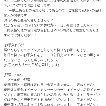
制作日に揃ったバラから厳選した赤系の組み合わせで高さ40cm(8
0サイズ)の箱でお届け致します。
50cm以上あるものも短く切ってあるので、ご家庭で花瓶への活け
替えが簡単です♪
お花のある生活で彩りませんか？
なかなか会いに行けない大切な方へ 想いを届けませんか？
※同規格で他の色指定や色お任せMIXの商品もご用意しておりま
すのでご覧ください！
[お手入れ方法]
届いたらすぐラッピングを外して水切りをお願いします。
毎日水切りのお手入れをして、直射日光やエアコンなどの風が当
たらないところでお楽しみください。
(お手入れ方法のお手紙を同封します)
[配送について]
～クール便で配送～
※日曜日と木曜日は定休日で出荷出来ません。ご容赦ください。
※画像は梱包イメージ、メッセージカードイメージ、品種イメー
ジです。出荷日に摘み取られた品種でお作り致します。ラッピン
グは予告なく若干変更する場合がございます。ご了承ください。
※季節・品種によって本数は前後いたします。ご了承ください。