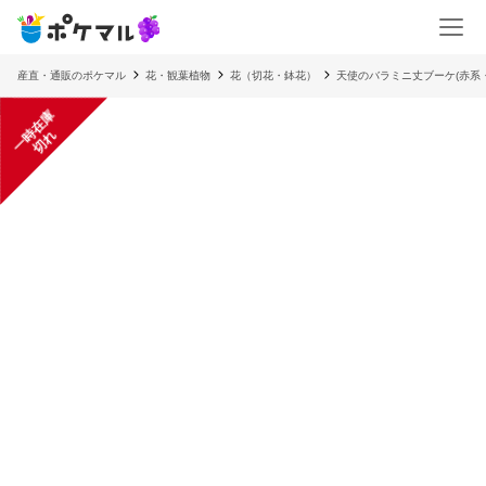
産直・通販のポケマル
花・観葉植物
花（切花・鉢花）
天使のバラミニ丈ブーケ(赤系・~
一
在
庫
切
時
れ