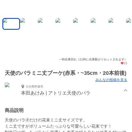
一時在庫切れ（21時に在庫数がリセットされます）
15
天使のバラミニ丈ブーケ(赤系・~35cm・20本前後)
みんなの投稿を見る
大分県杵築市
本田あけみ | アトリエ天使のバラ
商品説明
天使のバラ🄬だけの花束ミニ丈サイズです。
ミニ丈ですがボリュームたっぷりな可愛らしい花束です！