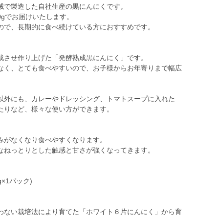
械で製造した自社生産の黒にんにくです。
500gでお届けいたします。
ので、長期的に食べ続けている方におすすめです。
成させ作り上げた「発酵熟成黒にんにく」です。
なく、とても食べやすいので、お子様からお年寄りまで幅広
以外にも、カレーやドレッシング、トマトスープに入れた
たりなど、様々な使い方ができます。
みがなくなり食べやすくなります。
なねっとりとした触感と甘さが強くなってきます。
g×1パック)
わない栽培法により育てた「ホワイト６片にんにく」から育