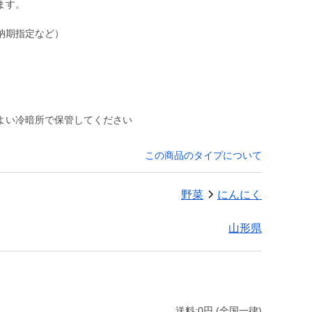
ます。
納期指定など）
よい冷暗所で保管してください
この商品のタイプについて
野菜
にんにく
山形県
送料:0円 (全国一律)