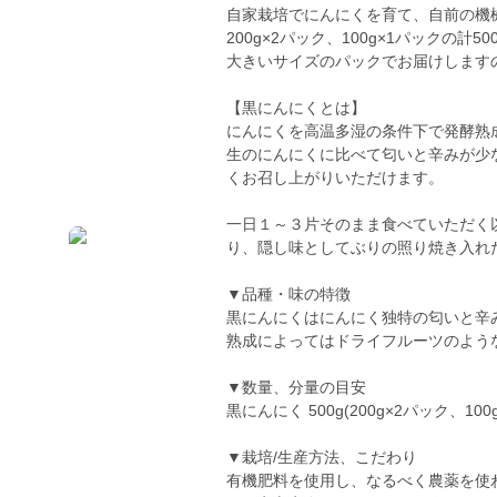
自家栽培でにんにくを育て、自前の機
200g×2パック、100g×1パックの計
大きいサイズのパックでお届けします
【黒にんにくとは】
にんにくを高温多湿の条件下で発酵熟
生のにんにくに比べて匂いと辛みが少
くお召し上がりいただけます。
一日１～３片そのまま食べていただく
り、隠し味としてぶりの照り焼き入れ
▼品種・味の特徴
黒にんにくはにんにく独特の匂いと辛
熟成によってはドライフルーツのよう
▼数量、分量の目安
黒にんにく 500g(200g×2パック、100
▼栽培/生産方法、こだわり
有機肥料を使用し、なるべく農薬を使