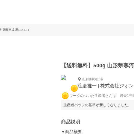
産 発酵熟成 黒にんにく
【送料無料】500g 山形県寒
山形県寒河江市
渡邉雅一 | 株式会社ジオ
マークのついた生産者さんは、過去1年
生産者バッジの基準が新しくなりました。
商品説明
▼商品概要