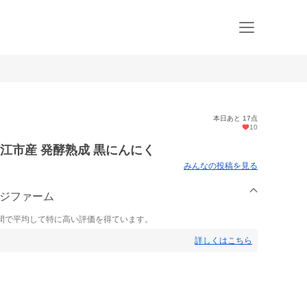
本日あと 17点
10
河江市産 発酵熟成 黒にんにく
みんなの投稿を見る
ンジファーム
間で平均して特に高い評価を得ています。
詳しくはこちら