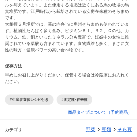
ルを与えています。また使用する堆肥は近くにある馬の牧場の馬
糞堆肥です。江戸時代から栽培されている安房在来種のそらまめ
です。
大相撲５月場所では、幕の内弁当に房州そらまめも使われていま
す。植物性たんぱく多く含み、ビタミンＢ１、Ｂ２、Ｃの他、カ
リウム、鉄、銅といったミネラル分も豊富で、妊娠中の女性に推
奨されている葉酸も含まれています。食物繊維も多く、まさに女
性の味方・健康パワーの高い食べ物です。
保存方法
早めにお召し上がりください。保管する場合は冷蔵庫にお入れく
ださい。
#生産者直伝レシピ付き
#固定種･在来種
商品タイプについて（予約商品）
野菜
豆類
そら豆
カテゴリ