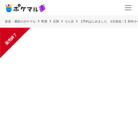
産直・通販のポケマル
野菜
豆類
そら豆
【予約はじめました 4月発送！】房州そ
販売終了