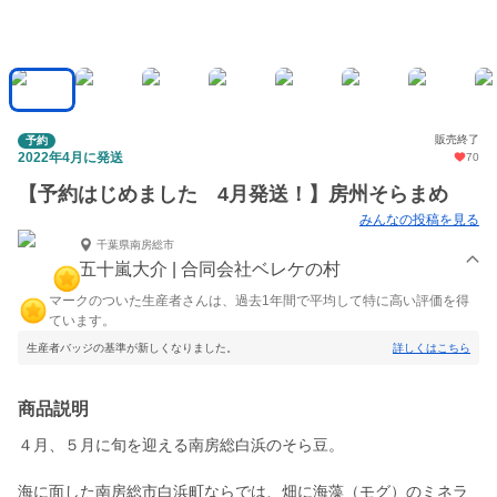
販売終了
予約
2022年4月に発送
70
【予約はじめました 4月発送！】房州そらまめ
みんなの投稿を見る
千葉県南房総市
五十嵐大介 | 合同会社ベレケの村
マークのついた生産者さんは、過去1年間で平均して特に高い評価を得
ています。
生産者バッジの基準が新しくなりました。
詳しくはこちら
商品説明
４月、５月に旬を迎える南房総白浜のそら豆。
海に面した南房総市白浜町ならでは、畑に海藻（モグ）のミネラ