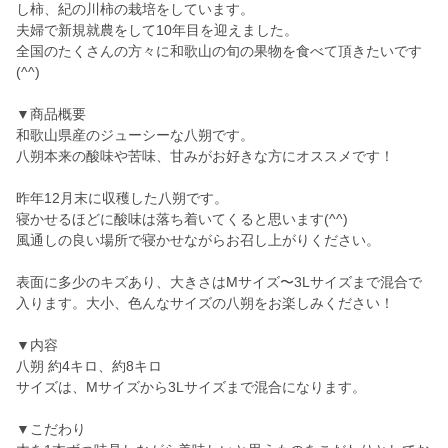
し柿、紀の川柿の栽培をしています。
夫婦で新規就農をして10年目を迎えました。
全国のたくさんの方々に和歌山の旬の果物を食べて頂きたいです
(^^)
▼商品概要
和歌山県産のジューシーな八朔です。
八朔本来の酸味や苦味、甘みがお好きな方にオススメです！
昨年12月末に収穫した八朔です。
寝かせるほどに酸味は落ち着いてくると思います(^^)
風通しの良い場所で寝かせながらお召し上がりください。
表面に多少のキズあり、大きさはMサイズ〜3Lサイズまで混合で
入ります。大小、色んなサイズの八朔をお楽しみください！
▼内容
八朔 約4キロ、約8キロ
サイズは、Mサイズから3Lサイズまで混合になります。
▼こだわり