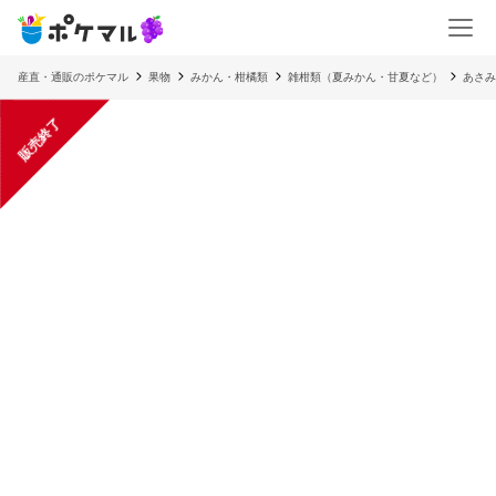
産直・通販のポケマル
果物
みかん・柑橘類
雑柑類（夏みかん・甘夏など）
あさみ
販売終了