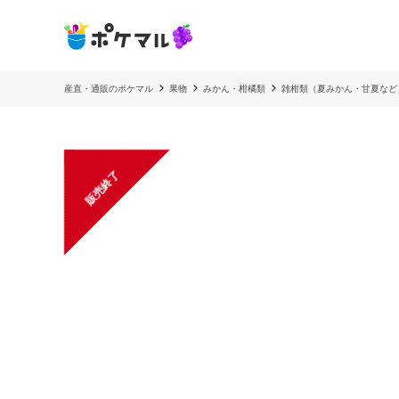
産直・通販のポケマル
果物
みかん・柑橘類
雑柑類（夏みかん・甘夏など
販売終了