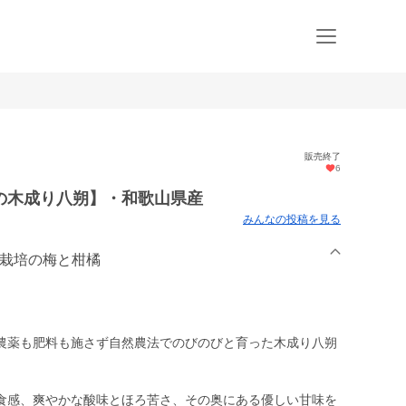
販売終了
6
の木成り八朔】・和歌山県産
みんなの投稿を見る
然栽培の梅と柑橘
農薬も肥料も施さず自然農法でのびのびと育った木成り八朔
食感、爽やかな酸味とほろ苦さ、その奥にある優しい甘味を