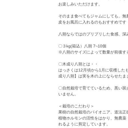
お楽しみいただけます。
そのまま食べてもジャムにしても、無
皮をお風呂に入れるのもおすすめです
八朔ならではのプリプリした食感、深み
〇３kg(箱込）八朔 7~10個
※八朔のサイズによって数量が前後す
〇木成り八朔とは・・
はっさくは12月頃から1月に収穫した
成り八朔】は実を木の上にならせたま
〇自然栽培で育てているため、黒い斑
いません。
＜栽培のこだわり＞
果樹の自然栽培のパイオニア、道法正
植物ホルモンの活性をはかり、無農薬
れるように剪定しています。