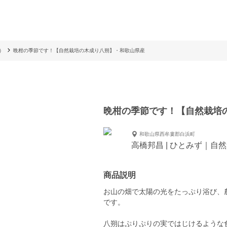
）
晩柑の季節です！【自然栽培の木成り八朔】・和歌山県産
晩柑の季節です！【自然栽培
和歌山県西牟婁郡白浜町
高橋邦昌 | ひとみず｜自
商品説明
お山の畑で太陽の光をたっぷり浴び、
です。
八朔はぷりぷりの実ではじけるような