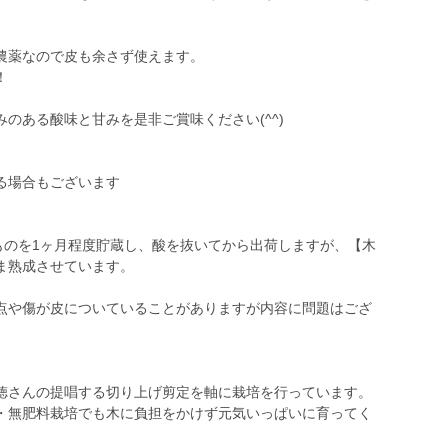
農薬なので皮も余さず使えます。
！
のある酸味と甘みを是非ご賞味ください(^^)
る場合もございます
ものを1ヶ月程度貯蔵し、酸を抜いてから出荷しますが、【木
ま熟成させています。
点や傷が皮についていることがありますが内容に問題はござ
徳さんの提唱する切り上げ剪定を軸に栽培を行っています。
・無肥料栽培でも木に負担をかけず元気いっぱいに育ってく