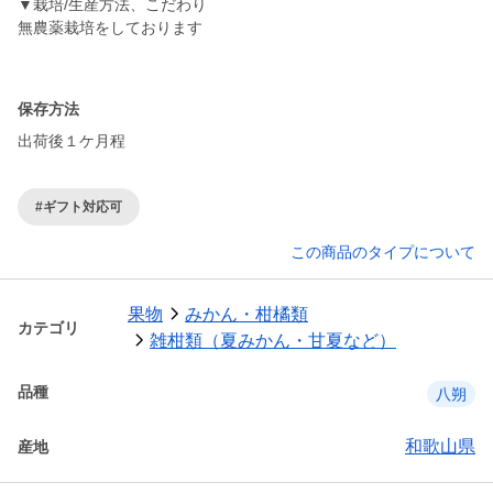
▼栽培/生産方法、こだわり
無農薬栽培をしております
保存方法
出荷後１ケ月程
#ギフト対応可
この商品のタイプについて
果物
みかん・柑橘類
カテゴリ
雑柑類（夏みかん・甘夏など）
品種
八朔
和歌山県
産地