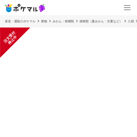
産直・通販のポケマル
果物
みかん・柑橘類
雑柑類（夏みかん・甘夏など）
八朔
注
文
受
付
停
止
中