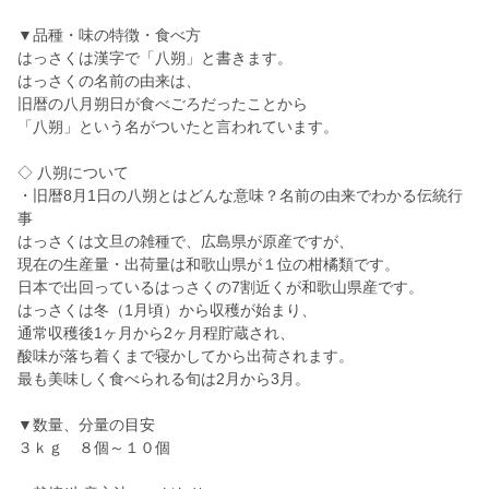
▼品種・味の特徴・食べ方
はっさくは漢字で「八朔」と書きます。
はっさくの名前の由来は、
旧暦の八月朔日が食べごろだったことから
「八朔」という名がついたと言われています。
◇ 八朔について
・旧暦8月1日の八朔とはどんな意味？名前の由来でわかる伝統行
事
はっさくは文旦の雑種で、広島県が原産ですが、
現在の生産量・出荷量は和歌山県が１位の柑橘類です。
日本で出回っているはっさくの7割近くが和歌山県産です。
はっさくは冬（1月頃）から収穫が始まり、
通常収穫後1ヶ月から2ヶ月程貯蔵され、
酸味が落ち着くまで寝かしてから出荷されます。
最も美味しく食べられる旬は2月から3月。
▼数量、分量の目安
３ｋｇ ８個～１０個