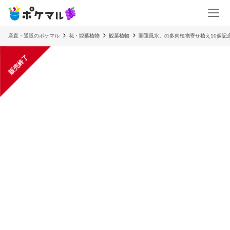
産直・通販のポケマル
花・観葉植物
観葉植物
開運風水。の多肉植物寄せ植え10個記
販売終了