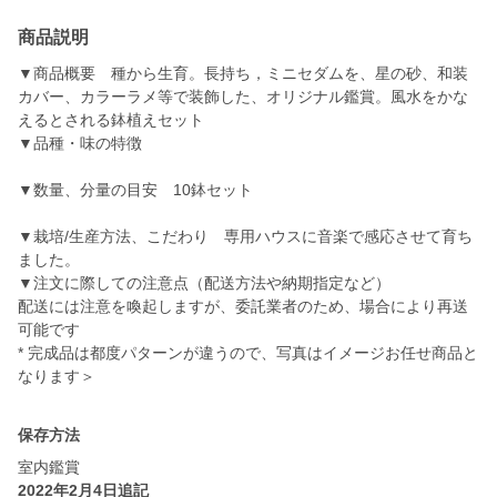
商品説明
▼商品概要 種から生育。長持ち，ミニセダムを、星の砂、和装
カバー、カラーラメ等で装飾した、オリジナル鑑賞。風水をかな
えるとされる鉢植えセット
▼品種・味の特徴
▼数量、分量の目安 10鉢セット
▼栽培/生産方法、こだわり 専用ハウスに音楽で感応させて育ち
ました。
▼注文に際しての注意点（配送方法や納期指定など）
配送には注意を喚起しますが、委託業者のため、場合により再送
可能です
* 完成品は都度パターンが違うので、写真はイメージお任せ商品と
なります＞
保存方法
室内鑑賞
2022年2月4日追記