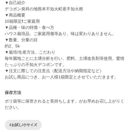
▼自己紹介
デコポン発祥の地熊本不知火町産不知火柑
▼商品概要
10箱限定❗️ご家庭用
▼品種・味の特徴・食べ方
ハウス栽培品、ご家庭用傷等あり、味は変わりありません。
▼数量、分量の目
約2、5k
▼栽培/生産方法、こだわり
毎年園地ごとに土壌分析を行い、肥料、土壌改良剤等使用。愛情
たっぷりの不知火デコポンです。
▼注文に際しての注意点（配送方法や納期指定など）
お試し商品につき、お一人様1箱限定とさせていただきます。
保存方法
ポリ袋等に保管されると長持ちします。がお早めお召し上がりく
ださい。
#お試し/小サイズ