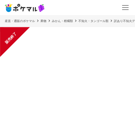
産直・通販のポケマル
果物
みかん・柑橘類
不知火・タンゴール類
訳あり不知火デ
販売終了