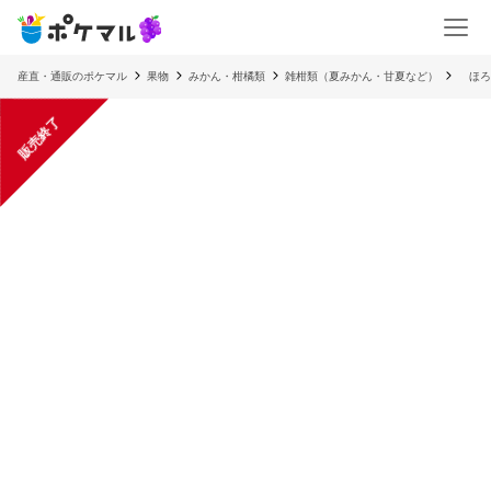
産直・通販のポケマル
果物
みかん・柑橘類
雑柑類（夏みかん・甘夏など）
ほろ苦
販売終了