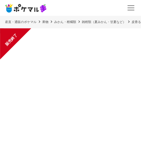
産直・通販のポケマル
果物
みかん・柑橘類
雑柑類（夏みかん・甘夏など）
皮香る
販売終了