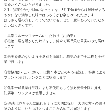
葉をたくさんいただきました。
2月には爽やかな風味のはっさくを、3月下旬頃からは酸味がまろ
やかになり濃縮した味のはっさくがお楽しみいただけます。
はっさく通の方も、そうでない方も、ぜひ一度味わっていただき
たいはっさくです。
～黒潮フルーツファームのこだわり（お約束）～
①植物生理を活かした栽培をし、健全で高品質な果実のみお届け
します
②果実を傷めないよう手選別を徹底し、箱詰めまで全工程を手作
業で行います
③柑橘類(レモンは除く）は樹１本ごとの味を確認し、特徴により
ブランド分けしランクごとに収穫します
④化学合成農薬は品種により不使用もしくは必要最小限に抑え、
防腐剤・ワックスは使用しません
⑤ 果実は赤ちゃんに触れるように大切に扱い、大切な方への贈り