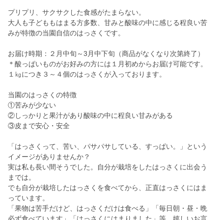
プリプリ、サクサクした食感がたまらない。
大人も子どももはまる方多数、甘みと酸味の中に感じる程良い苦
みが特徴の当園自信のはっさくです。
お届け時期：２月中旬～3月中下旬（商品がなくなり次第終了）
＊酸っぱいものがお好みの方には１月初めからお届け可能です。
１㎏につき３～４個のはっさくが入っております。
当園のはっさくの特徴
①苦みが少ない
②しっかりと果汁があり酸味の中に程良い甘みがある
③皮まで安心・安全
「はっさくって、苦い、パサパサしている、すっぱい。」という
イメージがありませんか？
実は私も長い間そうでした。自分が栽培をしたはっさくに出会う
までは。
でも自分が栽培したはっさくを食べてから、正直はっさくにはま
っています。
「果物は苦手だけど、はっさくだけは食べる」「毎日朝・昼・晩
必ず食べています」「はっさくにはまりました」等、嬉しいお言