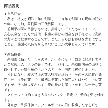
商品説明
▼自己紹介
私は、祖父が昭和７年に創業して、今年で創業９０周年の記念
の年になる前川果樹園の三代目園主です。
前川果樹園の目指すものは、美味しい「くだものスイーツ」、
安心安全なくだもの提供、収穫の喜びの機会をお子様からご高齢
の方々まで提供することです。また、自らはお客様を大切にする
ことと、感謝の気持ちを忘れないことが大事と考えています。
▼商品概要
果樹園に植えた「たらのき」が、春になり、自然に発芽してき
た自然栽培の「タラの芽」です。 品種は、果樹園周囲の山林に
自生していた野生種の「たらのき」を、園内に移植しました。
４月になり、枝の頂上の芽の収穫が終わり、その次の脇芽が発
芽した「タラの芽」で、最初に発芽した頂芽よりはやや小さい芽
ですが、その味は変わらず、春の勢いを感じさせるには十分な芽
です。
２０セット（約４０ｇ入り×５パック）限定で、予約を受け付け
ます。
発送は、品質保持上、クール便でその日に収穫した芽を直ち