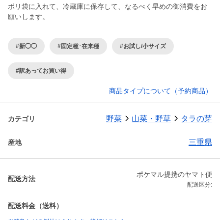
ポリ袋に入れて、冷蔵庫に保存して、なるべく早めの御消費をお
願いします。
#新◯◯
#固定種･在来種
#お試し/小サイズ
#訳あってお買い得
商品タイプについて（予約商品）
野菜
山菜・野草
タラの芽
カテゴリ
三重県
産地
ポケマル提携のヤマト便
配送方法
配送区分:
配送料金（送料）