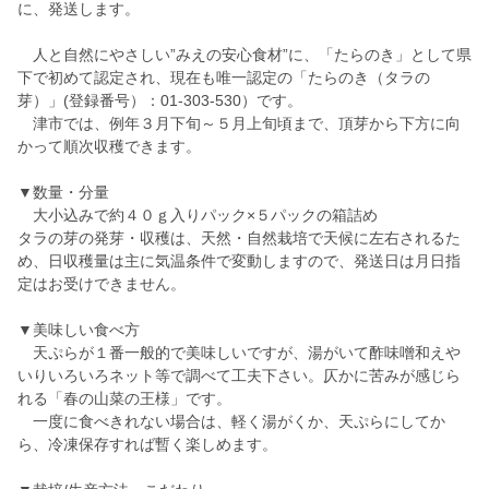
に、発送します。
人と自然にやさしい”みえの安心食材”に、「たらのき」として県
下で初めて認定され、現在も唯一認定の「たらのき（タラの
芽）」(登録番号）：01-303-530）です。
津市では、例年３月下旬～５月上旬頃まで、頂芽から下方に向
かって順次収穫できます。
▼数量・分量
大小込みで約４０ｇ入りパック×５パックの箱詰め
タラの芽の発芽・収穫は、天然・自然栽培で天候に左右されるた
め、日収穫量は主に気温条件で変動しますので、発送日は月日指
定はお受けできません。
▼美味しい食べ方
天ぷらが１番一般的で美味しいですが、湯がいて酢味噌和えや
いりいろいろネット等で調べて工夫下さい。仄かに苦みが感じら
れる「春の山菜の王様」です。
一度に食べきれない場合は、軽く湯がくか、天ぷらにしてか
ら、冷凍保存すれば暫く楽しめます。