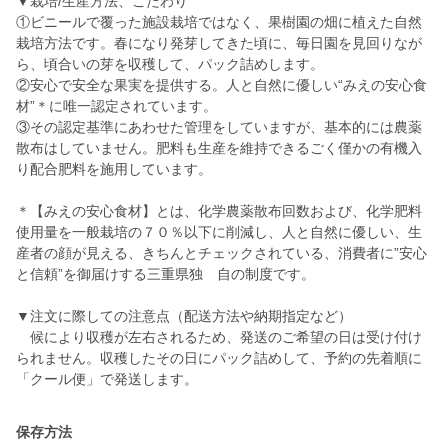
▼栽培/生産方法、こだわり
①ビニールで覆った施設栽培ではなく、果樹園の畑に植えた自然
栽培方法です。春になり発芽してきた頃に、毎日園を見回りなが
ら、頃合いの芽を収穫して、パック詰めします。
②安心で安全な果実を提供する。人と自然に優しい“みえの安心食
材”＊に唯一認定されています。
③その認定基準にあわせた管理をしていますが、基本的には農薬
散布はしていません。肥料も生産を維持できるごく僅かの有機入
り配合肥料を施用しています。
＊【みえの安心食材】とは、化学農薬散布回数および、化学肥料
使用量を一般栽培の７０％以下に削減し、人と自然に優しい、生
産者の顔が見える、きちんとチェックされている、消費者に”安心
と信頼”を御届けする三重県独 自の制度です。
▼注文に際しての注意点（配送方法や納期指定など）
候により収穫が左右されるため、発送のご希望の日は受け付け
られません。収穫したその日にパック詰めして、予約の先着順に
「クール便」で発送します。
保存方法