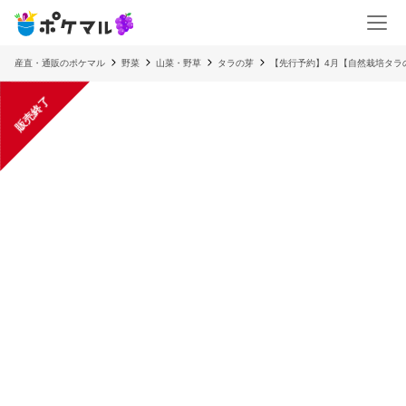
産直・通販のポケマル
野菜
山菜・野草
タラの芽
【先行予約】4月【自然栽培タ
販売終了