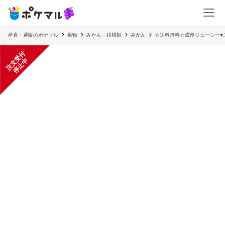
産直・通販のポケマル
果物
みかん・柑橘類
みかん
☆送料無料☆濃厚ジューシー♥
注
文
受
付
停
止
中