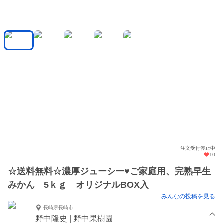
注文受付停止中
10
☆送料無料☆濃厚ジューシー♥ご家庭用、完熟早生
みかん 5ｋｇ オリジナルBOX入
みんなの投稿を見る
長崎県長崎市
野中隆史 | 野中果樹園