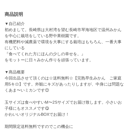
商品説明
▼自己紹介
初めまして。長崎県は大村湾を望む長崎市琴海地区で温州みかん
を中心に栽培をしている野中果樹園です。
有機肥料や減農薬で環境を大事にする栽培はもちろん、一番大事
にしている
『食べてくれた方にほんの少しの幸せを。』
をモットーに日々みかん作りを頑張っています。
▼商品概要
今回出品させて頂くのは☆送料無料☆【完熟早生みかん ご家庭
用5キロ】です。外観にキズがあったりしますが、中身には問題な
くあま〜いミカンです😊
玉サイズは食べやすいM〜2Sサイズでお届け致します。小さいお
子様にもオススメです😋
かわいいオリジナルBOXでお届け！
期間限定送料無料ですのでこの機会に