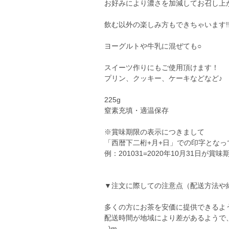
お好みにより濃さを加減してお召し上が
飲む以外の楽しみ方もできちゃいます!
ヨーグルトや牛乳に混ぜても○
スイーツ作りにもご使用頂けます！
プリン、クッキー、ケーキなどなど♪
225g
窒素充填・適温保存
※賞味期限の表示につきまして
「西暦下二桁+月+日」での印字となっ
例：201031=2020年10月31日が賞味
▼注文に際しての注意点（配送方法や
多くの方にお茶を安価に提供できるよ
配送時間が地域により差があるようで
_)m