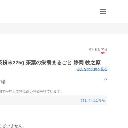
本日あと 30点
16
末225g 茶葉の栄養まるごと 静岡 牧之原
みんなの投稿を見る
茶場
間で平均して特に高い評価を得ています。
詳しくはこちら
ございません。