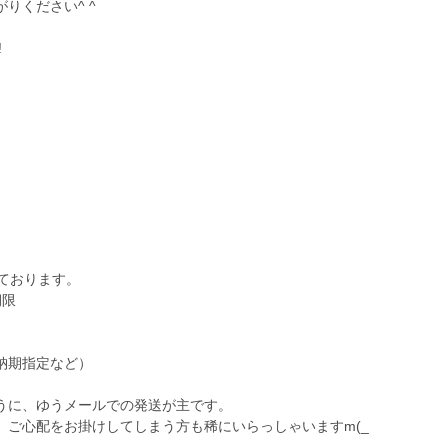
りください^ ^
!
ております。
期限
納期指定など）
うに、ゆうメールでの発送が主です。
、ご心配をお掛けしてしまう方も稀にいらっしゃいますm(_