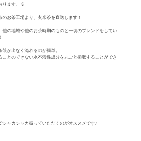
おります。※
市のお茶工場より、玄米茶を直送します！
、他の地域や他のお茶時期のものと一切のブレンドをしてい
！
茶殻が出なく淹れるのが簡単。
ることのできない水不溶性成分を丸ごと摂取することができ
。
でシャカシャカ振っていただくのがオススメです♪