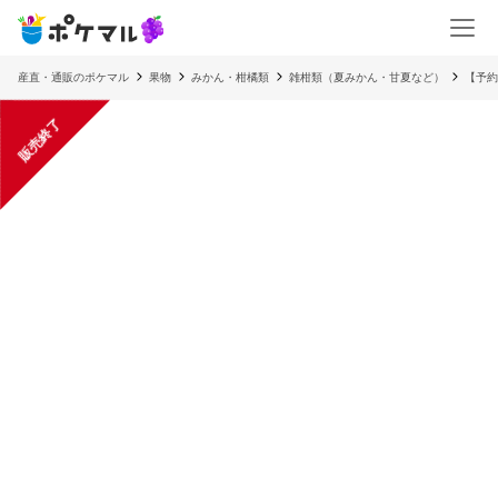
産直・通販のポケマル
果物
みかん・柑橘類
雑柑類（夏みかん・甘夏など）
【予約
販売終了