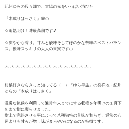
紀州ゆらの段々畑で、太陽の光をいっぱい浴びた
『木成りはっさく』😄🍊
☆追熟明け！味最高潮です🎵
☆爽やかな香り。甘みと酸味そしてほのかな苦味のベストバラン
ス。後味スッキリの大人の果実です🍊
-*- -*- -*- -*- -*- -*- -*- -*--*- -*- -*- -*- -*--*- -*- -*- -
柑橘好きならきっと知ってる（！）『ゆら早生』の発祥地・紀州
ゆらの『木成りはっさく』
温暖な気候を利用して通常年末までにする収穫を年明けの１月下
旬まで樹に実らせました。
樹上で完熟させる事によって八朔独特の苦味が和らぎ、通常の八
朔よりも甘みが増し味がまろやかになるのが特徴です。