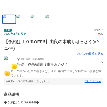
販売終了
予約
2022年3月に発送
29
【予約は１０％OFF‼️】由良の木成りはっさく(=^
ェ^=)
みんなの投稿を見る
和歌山県日高郡由良町
谷浩 | 谷果樹園（由良みかん）
マークのついた生産者さんは、過去1年間で平均して特に高い評価を得
ています。
生産者バッジの基準が新しくなりました。
詳しくはこちら
商品説明
◆予約は１０％OFF‼️◆