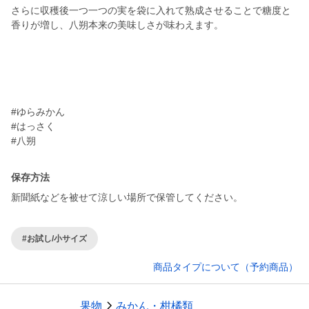
さらに収穫後一つ一つの実を袋に入れて熟成させることで糖度と
香りが増し、八朔本来の美味しさが味わえます。
#ゆらみかん
#はっさく
#八朔
保存方法
新聞紙などを被せて涼しい場所で保管してください。
#お試し/小サイズ
商品タイプについて（予約商品）
果物
みかん・柑橘類