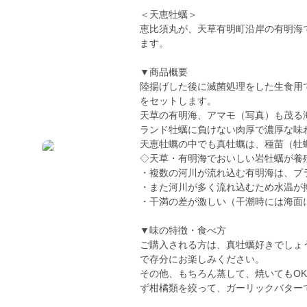
＜天恵牡蠣＞
恵比須丸が、天草有明町沿岸の有明海
ます。
▼商品概要
陸揚げした後に滅菌処理をした生食用です
をセットします。
天草の有明海、アマモ（写真）も茂る
ランド牡蠣に負けない肉厚で濃厚な味
天恵牡蠣の中でも真牡蠣は、種苗（牡
◇天草・有明海でおいしい岩牡蠣が養
・複数の河川が流れ込む有明海は、プ
・また河川が多く流れ込むため水温が
・干満の差が激しい（干潮時には海面
▼味の特徴・食べ方
ご購入される方は、真牡蠣好きでしょ
で存分にお楽しみください。
その他、もちろん蒸して、焼いてもO
ず柑橘類を絞って、ガーリックバター