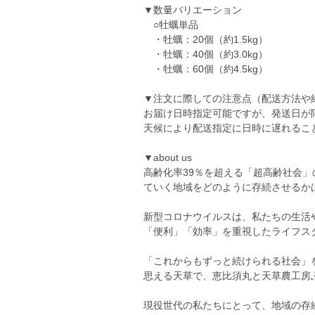
▼数量バリエーション
○牡蠣単品
・牡蠣：20個（約1.5kg）
・牡蠣：40個（約3.0kg）
・牡蠣：60個（約4.5kg）
▼注文に際しての注意点（配送方法や
お届け日時指定可能ですが、発送日が
天候により配送指定に日時に遅れるこ
​​​▼about us
高齢化率39％を超える「超高齢社会
ていく地域をどのように存続させるか
新型コロナウイルスは、私たちの生活
「便利」「効率」を重視したライフス
「これからもずっと続けられる社会」
思える天草で、恵比須丸と天草農工房
現役世代の私たちにとって、地域の存