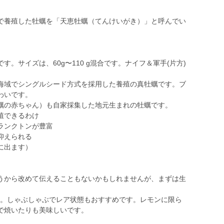
で養殖した牡蠣を「天恵牡蠣（てんけいがき）」と呼んでい
。サイズは、60g〜110 g混合です。ナイフ＆軍手(片方)
海域でシングルシード方式を採用した養殖の真牡蠣です。ブ
わいです。
蠣の赤ちゃん）も自家採集した地元生まれの牡蠣です。
殖できるわけ
ランクトンが豊富
抑えられる
に出ます）
うから改めて伝えることもないかもしれませんが、まずは生
K。しゃぶしゃぶでレア状態もおすすめです。レモンに限ら
で焼いたりも美味しいです。