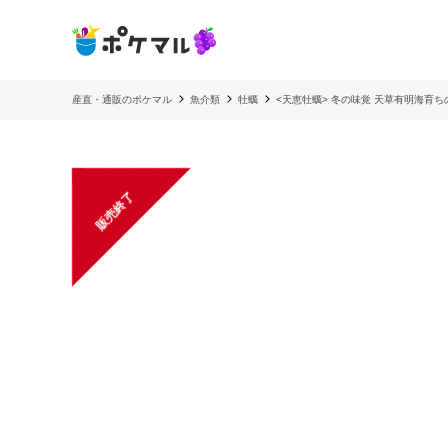
産直・通販のポケマル
魚介類
牡蠣
<天恵牡蠣> 冬の味覚 天草有明海育
販売終了