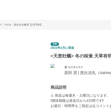
ちの「マガキ」殻付き生食用【2月予約】
予約
2022年2月に発送
<天恵牡蠣> 冬の味覚 天草
熊本県天草市
原田 奨 | 恵比須丸（narin
商品説明
⚠️ 発送は毎週木・土曜日になります。
❗️賞味期限は発送日から4日間です❗️
お届日・時間帯をご指定は込コメント