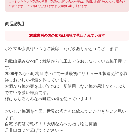
ご注文いただいた商品の発送、商品のお問い合わせ等は、数日お時間をいただく場合が
ございます。 ご了承いただけますようお願い申し上げます。
商品説明
20歳未満の方の飲酒は法律で禁止されています
ポケマル会員様いつもご愛顧いただきありがとうございます！
和歌山県みなべ町で栽培から加工までをおこなっている梅干屋で
す。
2009年みなべ町梅酒特区にて一番最初にリキュール製造免許を取
得しおいしい梅酒を作っています。
お酒から梅の実を上げて水は一切使用しない梅の果汁がたっぷり
でている濃い梅酒です。
梅はもちろんみなべ町産の梅を使っています！
おいしい梅酒を全国、世界の皆さんに飲んでいただきたいと思い
ます。
自宅で梅酒で乾杯！！大切な方への贈り物に梅酒！！
是非口コミで広げてください～