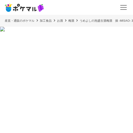
産直・通販のポケマル
加工食品
お酒
梅酒
うめよしの泡盛古酒梅酒 操 -MISAO- 