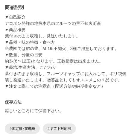
商品説明
▼自己紹介
デコポン発祥の地熊本県のフルーツの里不知火町産
▼商品概要
葉付きのまま収穫し、発送いたします。
▼品種・味の特徴・食べ方
当農園では肥の豊、M-16,不知火、3種ご用意しております。
▼数量、分量の目安
約3k(8〜12玉)となります。玉数指定は出来ません。
▼栽培/生産方法、こだわり
葉付きのまま収穫し、フルーツキャップにお入れして、ポリ袋個
装し発送いたします。贈答品としてもオススメこの１品です。
▼注文に際しての注意点（配送方法や納期指定など）
保存方法
涼しいところにて保管下さい。
#固定種･在来種
#ギフト対応可