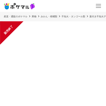
産直・通販のポケマル
果物
みかん・柑橘類
不知火・タンゴール類
葉付き不知火デ
販売終了