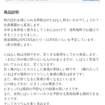
商品説明
秋の訪れを感じられる和歌山のたねなし柿をいかがでしょうか？
生産農園から直送します。
今年も各所色々努力をしてくれたおかげで、送料無料でお届けで
きることとなりました。
発送期間は9月23日あたり～11月5日ぐらいを予定しています。
（多少前後します）
たねなし柿は渋柿ですが、甘くする処理をしてから発送します。
（まれに渋が抜け切らないなものがありますが、しばらく常温で
おいてもらえると、甘くなります）
甘く種のないとろりとした食感が美味しい柿です。（種の入って
いるはずの場所のコリコリした食感が園主は好きです）
また、柿が赤くなると医者が青くなるといいます。
どの柿もですが、ビタミンCが豊富です。
ビタミンCは風邪の予防などの効果が高いそうです。
また、女性にはシミやソバカスを予防する美容効果も期待できる
そうです。
そしてカリウムを多く含みます。