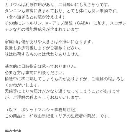
カリウムは利尿作用があり、二日酔いにも良さそうです。
タンニンも豊富に含まれており、とても体にも良い果物です。
（食べ過ぎるとお腹が冷えます）
その他にシトルリン、γ－アミノ酪酸（GABA） に加え、スコポレ
チンなどの機能性成分が含まれています
家庭用は傷がありや大きさは不揃いになります。
数量も多少前後しますがご容赦ください。
味は出荷するものとは代わりありません！
基本的に日時指定は承っておりません。
必要な方は事前に相談ください。
輸送中に稀に熟してしまうものがありますが、ご理解の程よろし
くおねがいします。
天候等によりお届けがかなり遅くなってしまうことがあります
が、ご理解の程よろしくおねがいします。
（以下、ポケットマルシェ事務局注記）
この商品は「和歌山県紀北エリアの生産者の商品」です。
保存方法