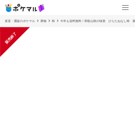
産直・通販のポケマル
果物
柿
今年も送料無料！和歌山秋の味覚 ひらたねなし柿 
販売終了