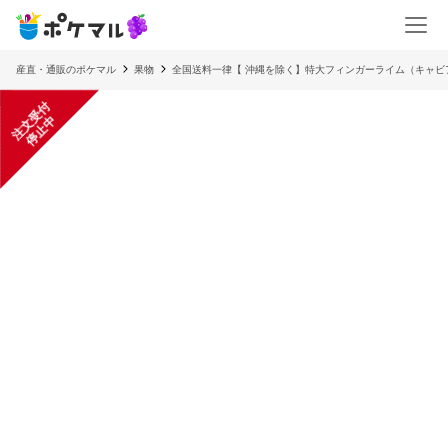
産直・通販のポケマル
果物
全国送料一律【 沖縄を除く】特大フィンガーライム（キャビ
注
文
受
付
停
止
中