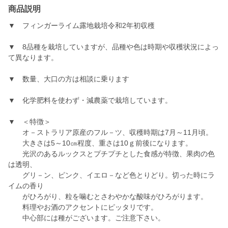
商品説明
▼ フィンガーライム露地栽培令和2年初収穫
▼ 8品種を栽培していますが、品種や色は時期や収穫状況によっ
て異なります。
▼ 数量、大口の方は相談に乗ります
▼ 化学肥料を使わず・減農薬で栽培しています。
▼ ＜特徴＞
オ－ストラリア原産のフル－ツ、収穫時期は7月～11月頃。
大きさは5～10㎝程度、重さは10ｇ前後になります。
光沢のあるルックスとプチプチとした食感が特徴、果肉の色
は透明、
グリ－ン、ピンク、イエロ－など色とりどり。切った時にラ
イムの香り
がひろがり、粒を噛むとさわやかな酸味がひろがります。
料理やお酒のアクセントにピッタリです。
中心部には種がございます。ご注意下さい。