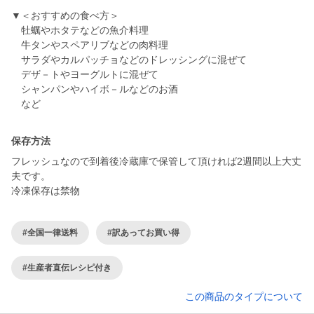
▼＜おすすめの食べ方＞
牡蠣やホタテなどの魚介料理
牛タンやスペアリブなどの肉料理
サラダやカルパッチョなどのドレッシングに混ぜて
デザ－トやヨーグルトに混ぜて
シャンパンやハイボ－ルなどのお酒
など
保存方法
フレッシュなので到着後冷蔵庫で保管して頂ければ2週間以上大丈
夫です。
冷凍保存は禁物
#全国一律送料
#訳あってお買い得
#生産者直伝レシピ付き
この商品のタイプについて