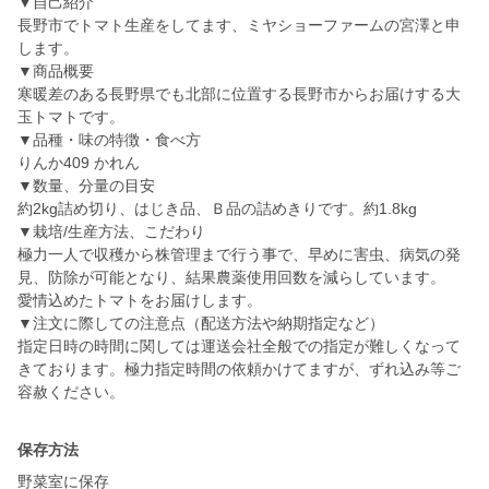
▼自己紹介
長野市でトマト生産をしてます、ミヤショーファームの宮澤と申
します。
▼商品概要
寒暖差のある長野県でも北部に位置する長野市からお届けする大
玉トマトです。
▼品種・味の特徴・食べ方
りんか409 かれん
▼数量、分量の目安
約2kg詰め切り、はじき品、Ｂ品の詰めきりです。約1.8kg
▼栽培/生産方法、こだわり
極力一人で収穫から株管理まで行う事で、早めに害虫、病気の発
見、防除が可能となり、結果農薬使用回数を減らしています。
愛情込めたトマトをお届けします。
▼注文に際しての注意点（配送方法や納期指定など）
指定日時の時間に関しては運送会社全般での指定が難しくなって
きております。極力指定時間の依頼かけてますが、ずれ込み等ご
容赦ください。
保存方法
野菜室に保存