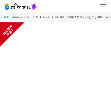
産直・通販のポケマル
野菜
トマト
長野県産 ※限定※信州トマトはじき品B品（約2k
注
文
受
付
停
止
中