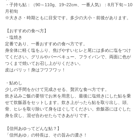
・子持ち鮎：（90～110g、19~22cm、一番人気）：8月下旬～10
月初旬
※大きさ・時期ともに目安です。多少の大小・前後があります。
【おすすめの食べ方】
・塩焼き
定番であり、一番おすすめの食べ方です。
身全体に軽く塩をふり、焦げやすいヒレと尾には多めに塩をつけ
てください。グリルやバーベキュー、フライパンで、両面に色が
つくまで焼いてお召し上がりください。
皮はパリッ！身はフワフワッ！
・鮎めし
少しの手間をかけて完成させる、贅沢な食べ方です。
炊き込みご飯の要領でお米を用意し、最後に塩焼きにした鮎を乗
せて炊飯器をセットします。炊き上がったら鮎を取り出し、頭、
骨、ヒレを取り除いて身をほぐしてください。炊飯器にほぐした
身を戻し、混ぜ合わせたらできあがりです。
【信州あゆってどんな鮎？】
「信州あゆ」の特長は、その旨みの濃さ！