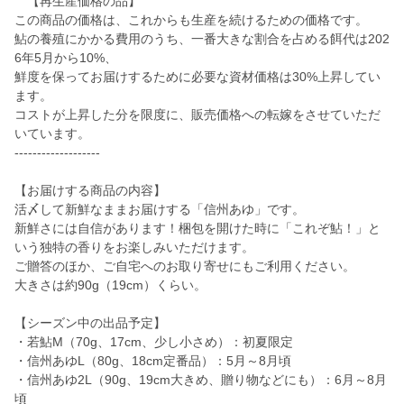
【再生産価格の品】
この商品の価格は、これからも生産を続けるための価格です。
鮎の養殖にかかる費用のうち、一番大きな割合を占める餌代は202
6年5月から10%、
鮮度を保ってお届けするために必要な資材価格は30%上昇してい
ます。
コストが上昇した分を限度に、販売価格への転嫁をさせていただ
いています。
-------------------
【お届けする商品の内容】
活〆して新鮮なままお届けする「信州あゆ」です。
新鮮さには自信があります！梱包を開けた時に「これぞ鮎！」と
いう独特の香りをお楽しみいただけます。
ご贈答のほか、ご自宅へのお取り寄せにもご利用ください。
大きさは約90g（19cm）くらい。
【シーズン中の出品予定】
・若鮎M（70g、17cm、少し小さめ）：初夏限定
・信州あゆL（80g、18cm定番品）：5月～8月頃
・信州あゆ2L（90g、19cm大きめ、贈り物などにも）：6月～8月
頃