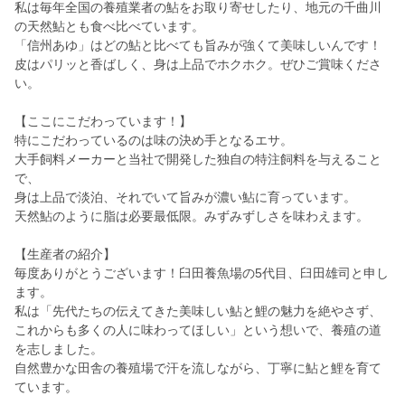
私は毎年全国の養殖業者の鮎をお取り寄せしたり、地元の千曲川
の天然鮎とも食べ比べています。
「信州あゆ」はどの鮎と比べても旨みが強くて美味しいんです！
皮はパリッと香ばしく、身は上品でホクホク。ぜひご賞味くださ
い。
【ここにこだわっています！】
特にこだわっているのは味の決め手となるエサ。
大手飼料メーカーと当社で開発した独自の特注飼料を与えること
で、
身は上品で淡泊、それでいて旨みが濃い鮎に育っています。
天然鮎のように脂は必要最低限。みずみずしさを味わえます。
【生産者の紹介】
毎度ありがとうございます！臼田養魚場の5代目、臼田雄司と申し
ます。
私は「先代たちの伝えてきた美味しい鮎と鯉の魅力を絶やさず、
これからも多くの人に味わってほしい」という想いで、養殖の道
を志しました。
自然豊かな田舎の養殖場で汗を流しながら、丁寧に鮎と鯉を育て
ています。