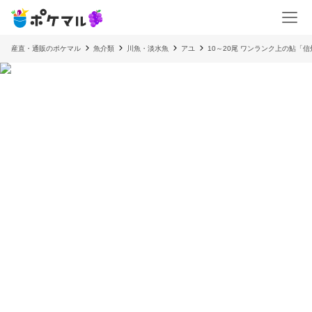
産直・通販のポケマル
魚介類
川魚・淡水魚
アユ
10～20尾 ワンランク上の鮎「