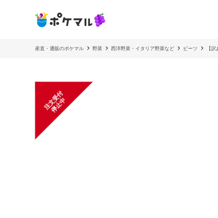
産直・通販のポケマル
野菜
西洋野菜・イタリア野菜など
ビーツ
【訳
注
文
受
付
停
止
中