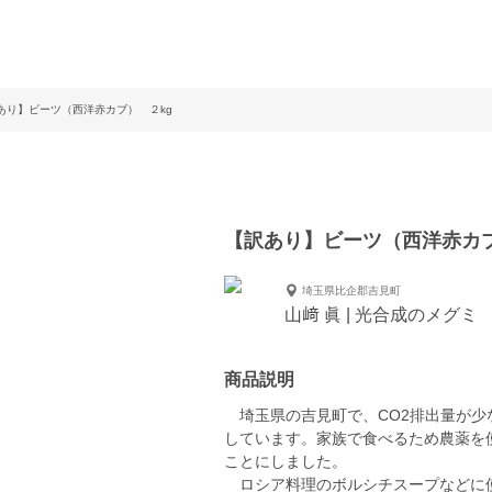
あり】ビーツ（西洋赤カブ） ２kg
【訳あり】ビーツ（西洋赤カブ
埼玉県比企郡吉見町
山﨑 眞 | 光合成のメグミ
商品説明
埼玉県の吉見町で、CO2排出量が少
しています。家族で食べるため農薬を
ことにしました。
ロシア料理のボルシチスープなどに使