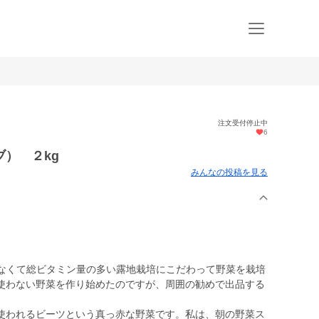
注文受付停止中
6
） ２kg
みんなの投稿を見る
なくて総ビタミン量の多い露地栽培にこだわって野菜を栽培
使わない野菜を作り始めたのですが、周囲の勧めで出品する
われるビーツという真っ赤な野菜です。私は、朝の野菜ス