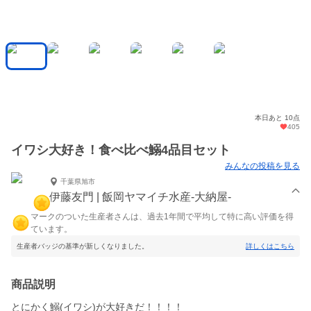
本日あと 10点
405
イワシ大好き！食べ比べ鰯4品目セット
みんなの投稿を見る
千葉県旭市
伊藤友門 | 飯岡ヤマイチ水産-大納屋-
マークのついた生産者さんは、過去1年間で平均して特に高い評価を得
ています。
生産者バッジの基準が新しくなりました。
詳しくはこちら
商品説明
とにかく鰯(イワシ)が大好きだ！！！！