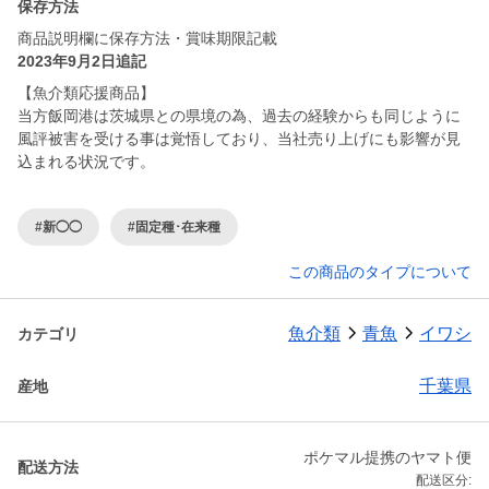
保存方法
商品説明欄に保存方法・賞味期限記載
2023年9月2日追記
【魚介類応援商品】
当方飯岡港は茨城県との県境の為、過去の経験からも同じように
風評被害を受ける事は覚悟しており、当社売り上げにも影響が見
込まれる状況です。
#新◯◯
#固定種･在来種
この商品のタイプについて
魚介類
青魚
イワシ
カテゴリ
千葉県
産地
ポケマル提携のヤマト便
配送方法
配送区分: