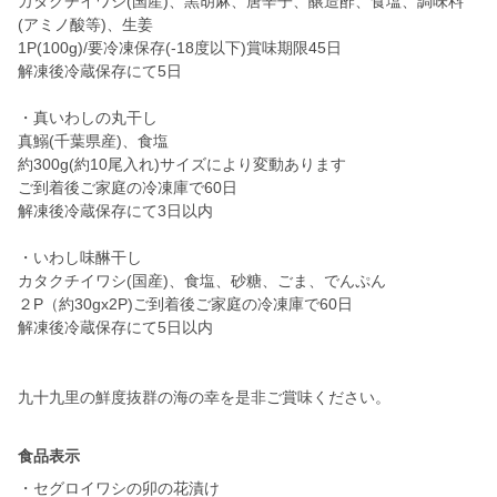
カタクチイワシ(国産)、黒胡麻、唐辛子、醸造酢、食塩、調味料
(アミノ酸等)、生姜
1P(100g)/要冷凍保存(-18度以下)賞味期限45日
解凍後冷蔵保存にて5日
・真いわしの丸干し
真鰯(千葉県産)、食塩
約300g(約10尾入れ)サイズにより変動あります
ご到着後ご家庭の冷凍庫で60日
解凍後冷蔵保存にて3日以内
・いわし味醂干し
カタクチイワシ(国産)、食塩、砂糖、ごま、でんぷん
２P（約30gx2P)ご到着後ご家庭の冷凍庫で60日
解凍後冷蔵保存にて5日以内
食品表示
・セグロイワシの卯の花漬け