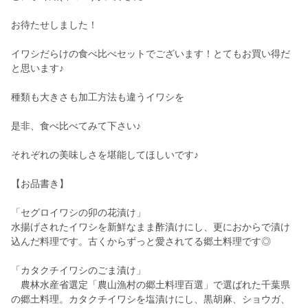
お待たせしました！
イワシだらけの食べ比べセットでございます！とてもお買い得だ
と思います♪
種類も大きさも加工方法も違うイワシを
是非、食べ比べてみて下さい♪
それぞれの美味しさを堪能してほしいです♪
【お品書き】
「セグロイワシの卯の花漬け」
水揚げされたイワシを新鮮なまま酢漬けにし、更におからで漬け
込んだ料理です。古くからずっと愛されてる郷土料理です◎
「カタクチイワシのごま漬け」
農林水産省選定「農山漁村の郷土料理百選」で選ばれた千葉県
の郷土料理。カタクチイワシを塩漬けにし、黒胡麻、ショウガ、