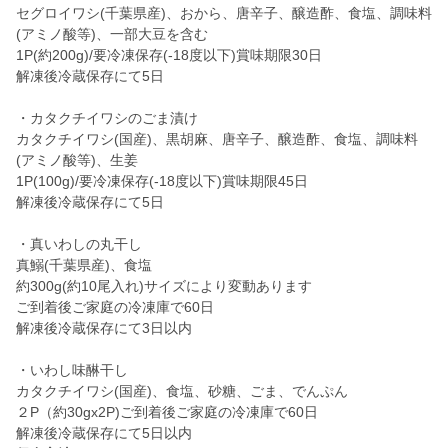
セグロイワシ(千葉県産)、おから、唐辛子、醸造酢、食塩、調味料
(アミノ酸等)、一部大豆を含む
1P(約200g)/要冷凍保存(-18度以下)賞味期限30日
解凍後冷蔵保存にて5日
・カタクチイワシのごま漬け
カタクチイワシ(国産)、黒胡麻、唐辛子、醸造酢、食塩、調味料
(アミノ酸等)、生姜
1P(100g)/要冷凍保存(-18度以下)賞味期限45日
解凍後冷蔵保存にて5日
・真いわしの丸干し
真鰯(千葉県産)、食塩
約300g(約10尾入れ)サイズにより変動あります
ご到着後ご家庭の冷凍庫で60日
解凍後冷蔵保存にて3日以内
・いわし味醂干し
カタクチイワシ(国産)、食塩、砂糖、ごま、でんぷん
２P（約30gx2P)ご到着後ご家庭の冷凍庫で60日