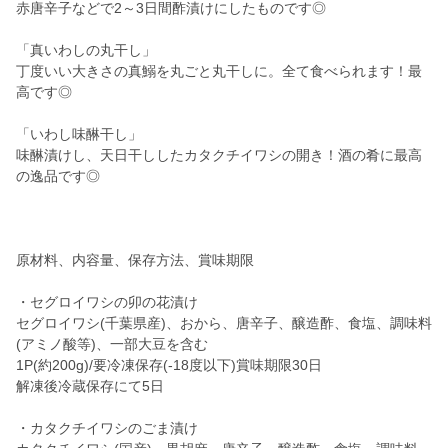
赤唐辛子などで2～3日間酢漬けにしたものです◎
「真いわしの丸干し」
丁度いい大きさの真鰯を丸ごと丸干しに。全て食べられます！最
高です◎
「いわし味醂干し」
味醂漬けし、天日干ししたカタクチイワシの開き！酒の肴に最高
の逸品です◎
原材料、内容量、保存方法、賞味期限
・セグロイワシの卯の花漬け
セグロイワシ(千葉県産)、おから、唐辛子、醸造酢、食塩、調味料
(アミノ酸等)、一部大豆を含む
1P(約200g)/要冷凍保存(-18度以下)賞味期限30日
解凍後冷蔵保存にて5日
・カタクチイワシのごま漬け