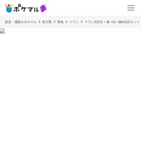
産直・通販のポケマル
魚介類
青魚
イワシ
イワシ大好き！食べ比べ鰯4品目セット