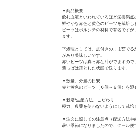
▼商品概要
飲む血液といわれているほど栄養満点
鮮やかな赤色と黄色のビーツを栽培し
ビーツはボルシチの材料で有名ですが
ます。
下処理としては、皮付きのまま茹でる
があり美味しいです。
赤いビーツは真っ赤な汁がでますので
葉っぱは落とした状態で送ります。
▼数量、分量の目安
赤と黄色のビーツ（６個～８個）を混ぜ
▼栽培/生産方法、こだわり
極力、農薬を使わないようにして栽培
▼注文に際しての注意点（配送方法や
暑い季節になりましたので、クール便