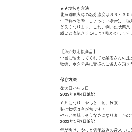
★★塩抜き方法
北海道噴火湾の塩分濃度は３３～３５
生で食べる際、しょっぱい場合は、塩
ど良くなります。これ、剥いた状態又
殻ごと塩抜きするには１晩かかります
【魚介類応援商品】
中国に輸出してくれてた業者さんの注
牡蠣、ホタテ共に皆様のご協力を頂き
保存方法
発送日から５日
2023年6月4日追記
６月になり やっと「旬」到来！
私の牡蠣は今が旬です！
やっと美味しそうな身になりましたの
2023年1月7日追記
年が明け、やっと例年並みの身入りに