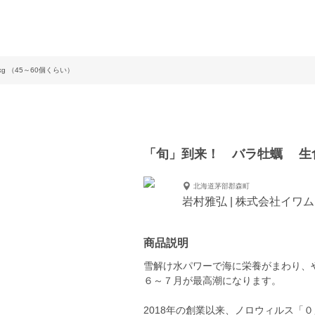
 （45～60個くらい）
「旬」到来！ バラ牡蠣 生食可
北海道茅部郡森町
岩村雅弘 | 株式会社イワ
商品説明
雪解け水パワーで海に栄養がまわり、
６～７月が最高潮になります。
2018年の創業以来、ノロウィルス「