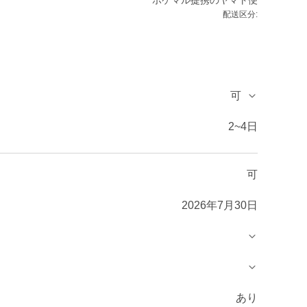
ポケマル提携のヤマト便
配送区分:
可
2~4日
可
2026年7月30日
あり