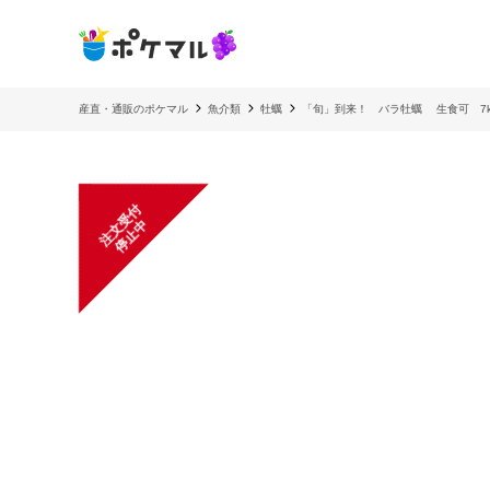
産直・通販のポケマル
魚介類
牡蠣
「旬」到来！ バラ牡蠣 生食可 7kg
注
文
受
付
停
止
中