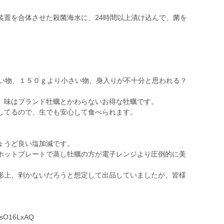
装置を合体させた殺菌海水に、24時間以上漬け込んで、菌を
悪い物、１５０ｇより小さい物、身入りが不十分と思われる？
。
、味はブランド牡蠣とかわらないお得な牡蠣です。
してるので、生でも安心して食べられます。
ょうど良い塩加減です。
ホットプレートで蒸し牡蠣の方が電子レンジより圧倒的に美
形上、剥かないだろうと想定して出品していましたが、皆様
。
zvsO16LxAQ