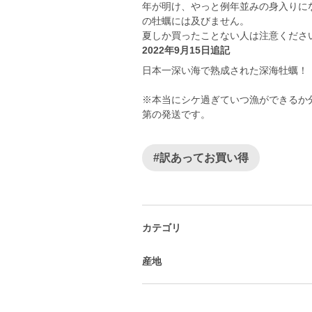
年が明け、やっと例年並みの身入りに
の牡蠣には及びません。
夏しか買ったことない人は注意くださ
2022年9月15日追記
日本一深い海で熟成された深海牡蠣！
※本当にシケ過ぎていつ漁ができるか
第の発送です。
#訳あってお買い得
カテゴリ
産地