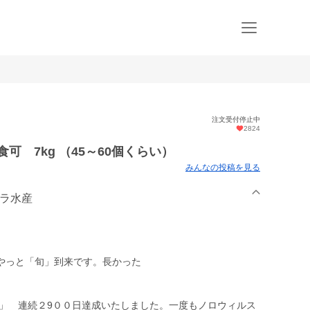
注文受付停止中
2824
 7kg （45～60個くらい）
みんなの投稿を見る
ムラ水産
やっと「旬」到来です。長かった
０」 連続２9００日達成いたしました。一度もノロウィルス