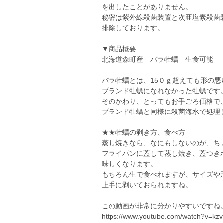
を出したことがありません。
秘密は紫外線殺菌装置と次亜塩素殺菌
排除しております。
▼商品概要
北海道森町産 バラ牡蠣 生食可能
バラ牡蠣とは、15０ｇ超えても形の
ブランド牡蠣になれなかった牡蠣です
そのかわり、とってもお手ごろ価格で
ブランド牡蠣と同様に殺菌海水で処理
★★牡蠣の剥き方、食べ方
蒸し焼きなら、なにもしないのが、ち
フライパンに蓋して蒸し焼き、蓋つき
味しくなります。
もちろん生で食べれますが、サイズや
上手に剥いておられますね。
この動画が非常に分かりやすいですね
https://www.youtube.com/watch?v=k