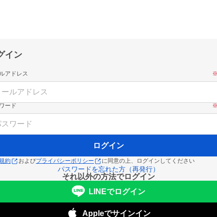
グイン
ルアドレス
ワード
ログイン
規約
および
プライバシーポリシー
に同意の上、
ログインしてください
パスワードを忘れた方（再発行）
それ以外の方法でログイン
LINEでログイン
Appleでサインイン