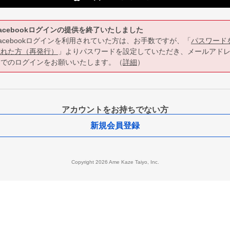
acebookログインの提供を終了いたしました
acebookログインを利用されていた方は、お手数ですが、「
パスワード
忘れた方（再発行）
」よりパスワードを設定していただき、メールアド
スでのログインをお願いいたします。（
詳細
）
アカウントをお持ちでない方
新規会員登録
Copyright 2026 Ame Kaze Taiyo, Inc.