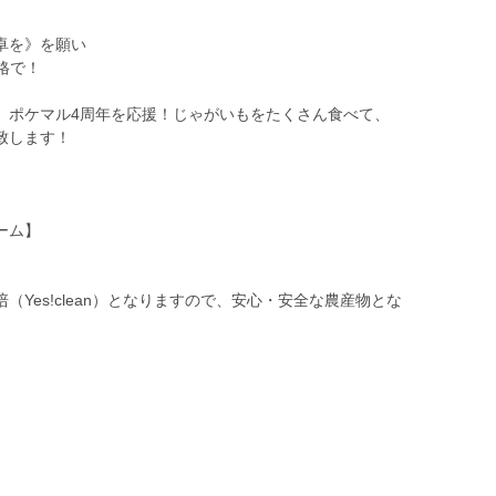
卓を》を願い
格で！
、ポケマル4周年を応援！じゃがいもをたくさん食べて、
致します！
ーム】
Yes!clean）となりますので、安心・安全な農産物とな