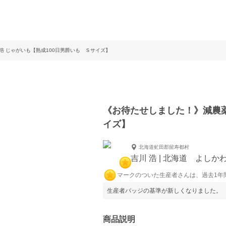
培 じゃがいも【熟成100日男爵いも Ｓサイズ】
《お待たせしました！》減農薬
イズ】
北海道虻田郡留寿都村
吉川 浩 | 北海道 よしか
マークのついた生産者さんは、過去1年
生産者バッジの基準が新しくなりました。
商品説明