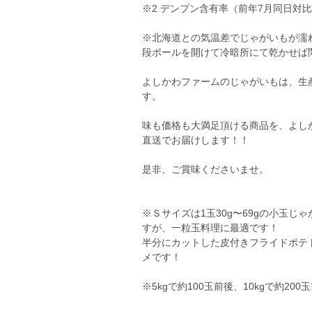
※2 デンプン含有率（前年7月同日対
※北海道との気温差でじゃがいもが濡
段ボールを開けて冷暗所にて乾かせば
よしかわファームのじゃがいもは、生
す。
味も価格も大満足頂ける商品を、よし
直送でお届けします！！
是非、ご賞味くださいませ。
※Ｓサイズは1玉30g〜69gの小玉
すが、一粒玉料理に最適です！
半分にカットした皮付きフライドポテ
メです！
※5kgで約100玉前後、10kgで約2