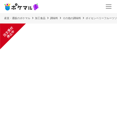
産直・通販のポケマル
加工食品
調味料
その他の調味料
ボイセンベリーフルーツソ
注
文
受
付
停
止
中