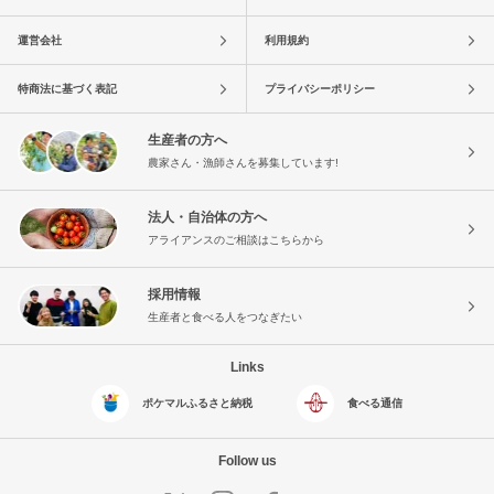
運営会社
利用規約
特商法に基づく表記
プライバシーポリシー
生産者の方へ
農家さん・漁師さんを募集しています!
法人・自治体の方へ
アライアンスのご相談はこちらから
採用情報
生産者と食べる人をつなぎたい
Links
ポケマルふるさと納税
食べる通信
Follow us