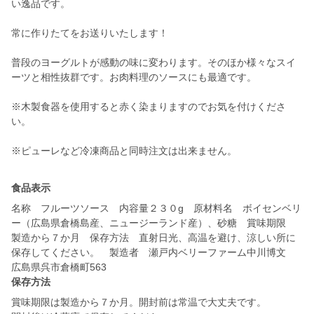
い逸品です。
常に作りたてをお送りいたします！
普段のヨーグルトが感動の味に変わります。そのほか様々なスイ
ーツと相性抜群です。お肉料理のソースにも最適です。
※木製食器を使用すると赤く染まりますのでお気を付けくださ
い。
※ピューレなど冷凍商品と同時注文は出来ません。
食品表示
名称 フルーツソース 内容量２３０g 原材料名 ボイセンベリ
ー（広島県倉橋島産、ニュージーランド産）、砂糖 賞味期限
製造から７か月 保存方法 直射日光、高温を避け、涼しい所に
保存してください。 製造者 瀬戸内ベリーファーム中川博文
広島県呉市倉橋町563
保存方法
賞味期限は製造から７か月。開封前は常温で大丈夫です。