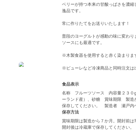
ベリーが持つ本来の甘酸っぱさを濃縮
逸品です。
常に作りたてをお送りいたします！
普段のヨーグルトが感動の味に変わり
ソースにも最適です。
※木製食器を使用すると赤く染まりま
※ピューレなど冷凍商品と同時注文は
食品表示
名称 フルーツソース 内容量２３０
ーランド産）、砂糖 賞味期限 製造
保存してください。 製造者 瀬戸内ベ
保存方法
賞味期限は製造から７か月。開封前は
開封後は冷蔵庫で保存してください。