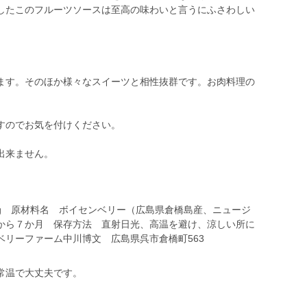
したこのフルーツソースは至高の味わいと言うにふさわしい
ます。そのほか様々なスイーツと相性抜群です。お肉料理の
すのでお気を付けください。
出来ません。
g 原材料名 ボイセンベリー（広島県倉橋島産、ニュージ
から７か月 保存方法 直射日光、高温を避け、涼しい所に
リーファーム中川博文 広島県呉市倉橋町563
常温で大丈夫です。