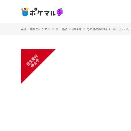
産直・通販のポケマル
加工食品
調味料
その他の調味料
ボイセンベリ
注
文
受
付
停
止
中