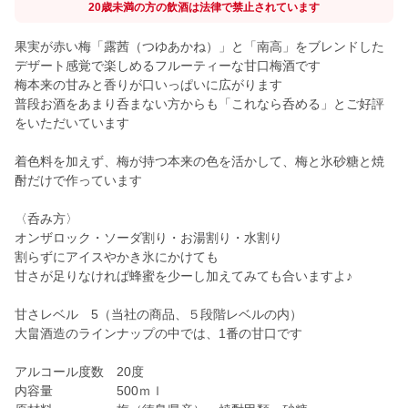
20歳未満の方の飲酒は法律で禁止されています
果実が赤い梅「露茜（つゆあかね）」と「南高」をブレンドした
デザート感覚で楽しめるフルーティーな甘口梅酒です
梅本来の甘みと香りが口いっぱいに広がります
普段お酒をあまり呑まない方からも「これなら呑める」とご好評
をいただいています
着色料を加えず、梅が持つ本来の色を活かして、梅と氷砂糖と焼
酎だけで作っています
〈呑み方〉
オンザロック・ソーダ割り・お湯割り・水割り
割らずにアイスやかき氷にかけても
甘さが足りなければ蜂蜜を少ーし加えてみても合いますよ♪
甘さレベル 5（当社の商品、５段階レベルの内）
大畠酒造のラインナップの中では、1番の甘口です
アルコール度数 20度
内容量 500ｍｌ