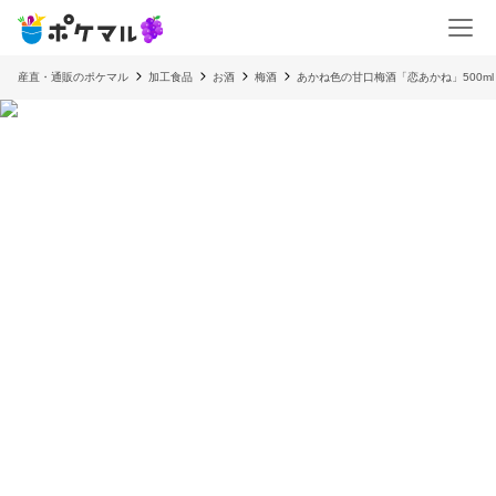
産直・通販のポケマル
加工食品
お酒
梅酒
あかね色の甘口梅酒「恋あかね」500m