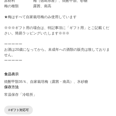
原材料 梅（徳島県産）、焼酎甲類、砂糖
梅の種類 露茜、南高
★梅はすべて自家栽培梅のみ使用しています
※※※ギフト用の場合は、特記事項に「ギフト用」とご記載くだ
さい。簡易ラッピングいたします※※※
ーーーーー
お酒は20歳になってから。未成年への酒類の販売は致しておりま
せん。
ーーーーー
食品表示
焼酎甲類35％、自家栽培梅（露茜・南高）、氷砂糖
保存方法
常温保存「冷暗所」
#ギフト対応可