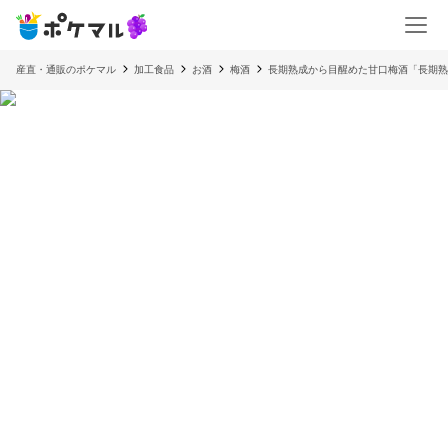
産直・通販のポケマル
加工食品
お酒
梅酒
長期熟成から目醒めた甘口梅酒「長期熟成 