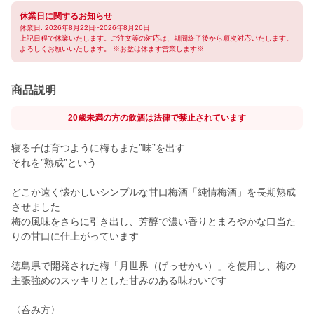
休業日に関するお知らせ
休業日: 2026年8月22日~2026年8月26日
上記日程で休業いたします。ご注文等の対応は、期間終了後から順次対応いたします。
よろしくお願いいたします。 ※お盆は休まず営業します※
商品説明
20歳未満の方の飲酒は法律で禁止されています
寝る子は育つように梅もまた”味”を出す
それを”熟成”という
どこか遠く懐かしいシンプルな甘口梅酒「純情梅酒」を長期熟成
させました
梅の風味をさらに引き出し、芳醇で濃い香りとまろやかな口当た
りの甘口に仕上がっています
徳島県で開発された梅「月世界（げっせかい）」を使用し、梅の
主張強めのスッキリとした甘みのある味わいです
〈呑み方〉