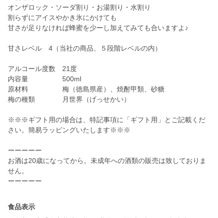
オンザロック・ソーダ割り・お湯割り・水割り
割らずにアイスやかき氷にかけても
甘さが足りなければ蜂蜜を少ーし加えてみても合いますよ♪
甘さレベル 4（当社の商品、５段階レベルの内）
アルコール度数 21度
内容量 500ml
原材料 梅（徳島県産）、焼酎甲類、砂糖
梅の種類 月世界（げっせかい）
※※※ギフト用の場合は、特記事項に「ギフト用」とご記載くだ
さい。簡易ラッピングいたします※※※
ーーーーー
お酒は20歳になってから。未成年への酒類の販売は致しておりま
せん。
食品表示