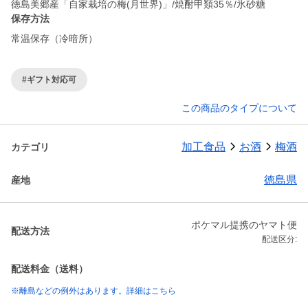
徳島美郷産「自家栽培の梅(月世界)」/焼酎甲類35％/氷砂糖
保存方法
常温保存（冷暗所）
#ギフト対応可
この商品のタイプについて
加工食品
お酒
梅酒
カテゴリ
徳島県
産地
ポケマル提携のヤマト便
配送方法
配送区分:
配送料金（送料）
※離島などの例外はあります。詳細はこちら