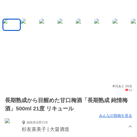
本日あと 20点
14
長期熟成から目醒めた甘口梅酒「長期熟成 純情梅
酒」500ml 21度 リキュール
みんなの投稿を見る
徳島県吉野川市
杉友喜美子 | 大畠酒造