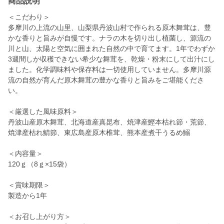
商品説明
＜こだわり＞
多摩川の上流の山里、山梨県丹波山村で作られる原木舞茸は、豊
かな香りと旨みが自慢です。ナラの木を切り出し植菌し、源流の
川と山、太陽と空気に囲まれた自然の中で育てます。1年でわずか
3週間しか収穫できない希少な舞茸を、乾燥・粉末にして出汁にし
ました。化学調味料や保存料は一切使用していません。多摩川源
流の自然が育んだ原木舞茸の豊かな香りと旨みをご堪能くださ
い。
＜厳選した風味原料＞
丹波山産原木舞茸、北海道産真昆布、焼津産鰹本枯れ節・荒節、
焼津産枯れ鯖節、東広島産原木椎茸、熊本産煮干うるめ鰯
＜内容量＞
120ｇ（8ｇ×15袋）
＜賞味期限＞
製造から1年
＜お召し上がり方＞