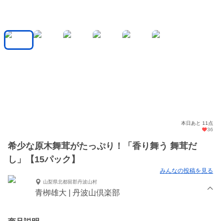
本日あと 11点
36
希少な原木舞茸がたっぷり！「香り舞う 舞茸だ
し」【15パック】
みんなの投稿を見る
山梨県北都留郡丹波山村
青栁雄大 | 丹波山倶楽部