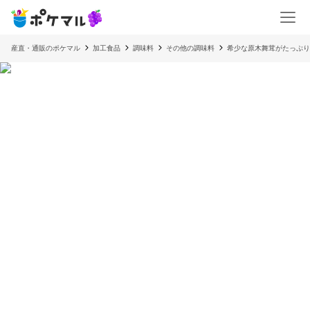
産直・通販のポケマル
加工食品
調味料
その他の調味料
希少な原木舞茸がたっぷり