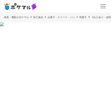
産直・通販のポケマル
加工食品
お菓子・スイーツ・パン
和菓子
【わけあり・送料