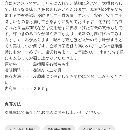
方におススメです。うどんに入れて、鍋物に入れて、大根おろし
で、様々な美味しさをお楽しみいただけます。原材料の生産から
加工まで有機認証を取得して一貫製造しており、安心、安全で美
味しいものをお届けできるように努めております。化学的に合成
された食品添加物などは使用せずに搗き上げた有機の玄米もちで
す。杵つきの為コシが強く弾力があり、通常のお餅に比べてみず
みずしく甘みがあります。噛めば噛むほど玄米のうま味がすると
ても美味しいお餅です。玄米は栄養価も高いので日ごろの健康維
持にもおすすめです。歯切れもよく、ご年配の方、 小さなお子様
にも安心してお召し上がりいただけます。
原材料・・・・島根県産有機もち米
賞味期限・・・発送から二か月
保存方法・・・冷蔵庫にて保存してお早めにお召し上がりくださ
い
内容量・・・・３５０ｇ
保存方法
冷蔵庫にて保存してお早めにお召し上がりください。
#ポストにお届け
#全国一律送料
#お試し/小サイズ