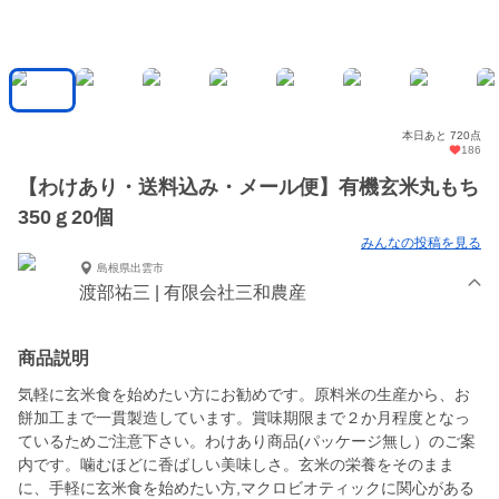
本日あと 720点
186
【わけあり・送料込み・メール便】有機玄米丸もち
350ｇ20個
みんなの投稿を見る
島根県出雲市
渡部祐三 | 有限会社三和農産
商品説明
気軽に玄米食を始めたい方にお勧めです。原料米の生産から、お
餅加工まで一貫製造しています。賞味期限まで２か月程度となっ
ているためご注意下さい。わけあり商品(パッケージ無し）のご案
内です。噛むほどに香ばしい美味しさ。玄米の栄養をそのまま
に、手軽に玄米食を始めたい方,マクロビオティックに関心がある