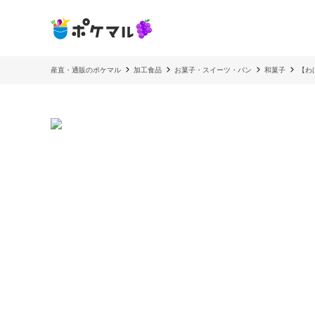
産直・通販のポケマル
加工食品
お菓子・スイーツ・パン
和菓子
【わ