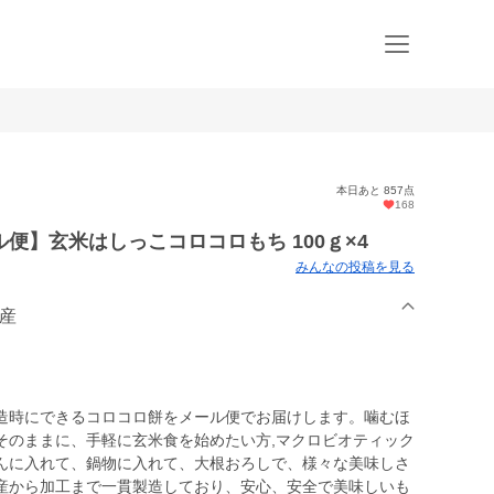
本日あと 857点
168
便】玄米はしっこコロコロもち 100ｇ×4
みんなの投稿を見る
農産
造時にできるコロコロ餅をメール便でお届けします。噛むほ
そのままに、手軽に玄米食を始めたい方,マクロビオティック
んに入れて、鍋物に入れて、大根おろしで、様々な美味しさ
産から加工まで一貫製造しており、安心、安全で美味しいも