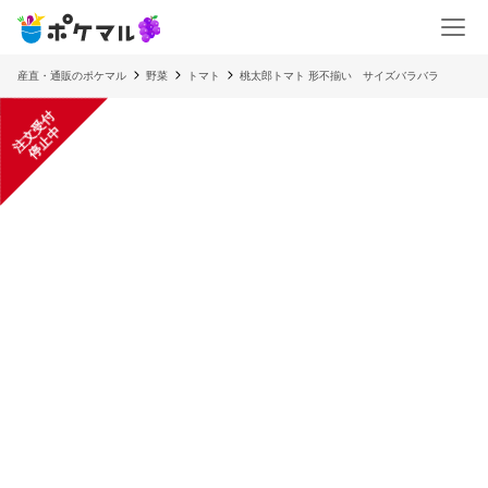
産直・通販のポケマル
野菜
トマト
桃太郎トマト 形不揃い サイズバラバラ
注
文
受
付
停
止
中