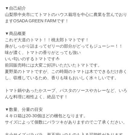
▼自己紹介
山梨県中央市にてトマトのハウス栽培を中心に農業を営んでおり
ますOSADA GREEN FARMです！
▼商品概要
これぞ大道のトマト！！桃太郎トマトです！
身がしっかり詰まってゼリーの部分がどってもジューシー！！
味が濃く、トマトの香りがとっても強い
いい匂いのするトマトです🍅
前回販売時には大変ご好評いただいたトマトです。
夏野菜のトマトですが、この時期のトマトは木でできるだけ赤く
し、収穫しているため、香りも味もおいしく水々しいです。
トマト鍋やあったかスープ、パスタのソースやカレーなど、いろ
んな料理に相性よく、絶品です！
▼数量、分量の目安
４キロ箱は20-30個ほどの梱包となります。
サイズによって個数にバラツキがありますのでご了承ください。
大小サイズバラバラ、形不揃いのものも入る可能性があります。