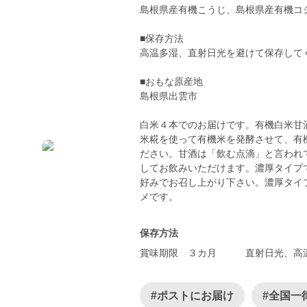
島根県産有機こうじ、島根県産有機コ
■保存方法
高温多湿、直射日光を避けて保存して
■おもな原産地
島根県出雲市
白米４本でのお届けです。有機白米甘
米糀を使って有機米を発酵させて、有
ださい。甘酒は「飲む点滴」と言われ
してお飲みいただけます。濃厚タイプ
好みでお召し上がり下さい。濃厚タイ
メです。
保存方法
賞味期限 ３カ月 直射日光、高温
#ポストにお届け
#全国一