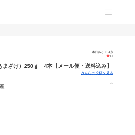
本日あと 984点
41
まざけ）250ｇ 4本【メール便・送料込み】
みんなの投稿を見る
農産