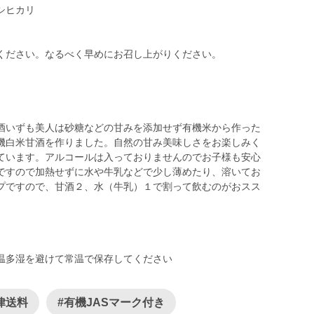
シヒカリ
ください。なるべく早めにお召し上がりください。
酒いずも美人は砂糖などの甘みを添加せず有機米から作った
機白米甘酒を作りました。自然の甘み美味しさをお楽しみく
ています。アルコールは入っておりませんのでお子様も安心
ですので加熱せずに水や牛乳などで少し薄めたり、溶いてお
プですので、甘酒２、水（牛乳）１で割って飲むのがおスス
多湿を避けて常温で保存してください
律送料
#有機JASマーク付き