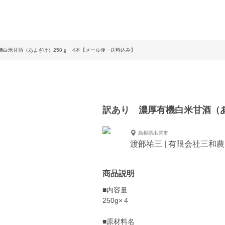
機白米甘酒（あまざけ）250ｇ 4本【メール便・送料込み】
訳あり 濃厚有機白米甘酒（あ
島根県出雲市
渡部祐三 | 有限会社三和
商品説明
■内容量
250g×４
■原材料名