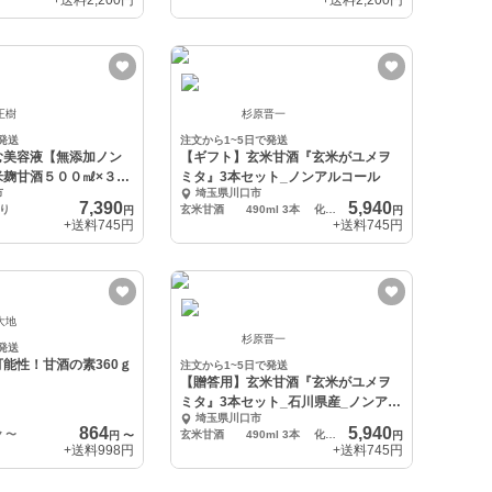
+送料
2,200円
+送料
2,200円
正樹
杉原晋一
発送
注文から1~5日で発送
む美容液【無添加ノン
【ギフト】玄米甘酒『玄米がユメヲ
米麹甘酒５００㎖×３本
ミタ』3本セット_ノンアルコール
市
埼玉県川口市
7,390
5,940
り
玄米甘酒 490ml 3本 化粧箱入り
円
円
+送料
745円
+送料
745円
大地
杉原晋一
発送
能性！甘酒の素360ｇ
注文から1~5日で発送
【贈答用】玄米甘酒『玄米がユメヲ
ミタ』3本セット_石川県産_ノンアル
埼玉県川口市
コール
864
5,940
ク
〜
玄米甘酒 490ml 3本 化粧箱入り
円
〜
円
+送料
998円
+送料
745円