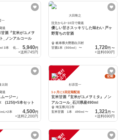
大田剛之
晋一
注文から3~10日で発送
優しい甘さスッキリした味わい 戸ヶ
発送
米甘酒『玄米がユメヲ
野育ちの甘酒
ト_ノンアルコール
岐阜県大野郡白川村
5,940
1,720
玄米甘酒 490ml 3本 化粧箱入り
甘酒1本（500ml）
〜
円
円
〜
+送料
745円
+送料
690円
注
文
受
付
停
止
中
定期
隆太朗
杉原晋一
発送
1ヶ月に1回定期配送
スムージー」
玄米甘酒『玄米がユメヲミタ』ノン
本 (125l)×5本セット
アルコール_石川県産490ml
埼玉県川口市
4,500
1,321
5mL×2本
玄米甘酒 1本 490ml
〜
円
円
〜
+送料
2,200円
+送料
690円
注
文
受
付
停
止