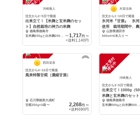
中
中
河崎雅人
木賀佳南
注文から2~5日で発送
注文から1~10日で発送
出来立て！【米麹と玄米麹のセッ
氷河米『甘酒』 氷河
ト】自然栽培の神力の米麹
使用 栽培期間中、農
徳島県徳島市
山形県酒田市
不使用米
1,717
玄米麹250gと白米麹250gのセット
〜
500ml×6本入り
〜
円
〜
+送料
1,140円
注
文
受
付
停
止
注
文
受
付
停
止
中
中
西田栄喜
注文から4~16日で発送
風来特製甘糀（濃縮甘酒）
河崎雅人
注文から3~5日で発送
出来立て！1000g（50
米麹と玄米麹のセット
石川県能美大成町
徳島県徳島市
神力
2,268
甘糀350g×3袋
〜
玄米麹500gと白米麹500gのセット
円
〜
+送料
690円