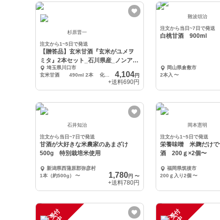
難波頌治
注文から当日~7日で発送
杉原晋一
白桃甘酒 900ml
注文から1~5日で発送
【贈答品】玄米甘酒『玄米がユメヲ
ミタ』2本セット_石川県産_ノンアル
埼玉県川口市
岡山県倉敷市
コール
4,104
玄米甘酒 490ml 2本 化粧箱入り
2本入
〜
円
+送料
690円
石井知治
岡本憲明
注文から当日~7日で発送
注文から1~5日で発送
甘酒が大好きな米農家のあまざけ
栄養味噌 米麹だけで
500g 特別栽培米使用
酒 200ｇ×2個〜
新潟県西蒲原郡弥彦村
福岡県筑後市
1,780
1本（約500g）
〜
200ｇ入り2個
〜
円
〜
+送料
780円
注
文
受
付
停
止
注
文
受
付
停
止