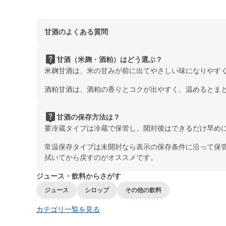
甘酒のよくある質問
live_help
甘酒（米麹・酒粕）はどう選ぶ？
米麹甘酒は、米の甘みが前に出てやさしい味になりやす
酒粕甘酒は、酒粕の香りとコクが出やすく、温めるとま
live_help
甘酒の保存方法は？
要冷蔵タイプは冷蔵で保管し、開封後はできるだけ早め
常温保存タイプは未開封なら表示の保存条件に沿って保
拭いてから戻すのがオススメです。
ジュース・飲料からさがす
ジュース
シロップ
その他の飲料
カテゴリ一覧を見る