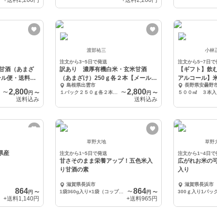
+送料
2,200円
+送料
2,200円
渡部祐三
小林
注文から3~5日で発送
注文から5~7日で
甘酒（あまざ
訳あり 濃厚有機白米・玄米甘酒
【ギフト】飲
ール便・送料込
（あまざけ）250ｇ各２本【メール
アルコール】
島根県出雲市
長野県安曇野
便・送料込み】
セット
2,800
2,800
〜
１パック２５０ｇ各２本 ４本セット
〜
５００㎖ ３本入
円
〜
円
〜
送料込み
送料込み
草野大地
草野
県産
注文から1~5日で発送
注文から1~4日で
甘さそのまま栄養アップ！五色米入
広がれお米の可
り甘酒の素
入り
滋賀県長浜市
滋賀県長浜市
864
864
1袋360g入り×1袋（コップ約4杯分）
〜
300ｇ入り1パッ
円
〜
円
〜
+送料
1,140円
+送料
965円