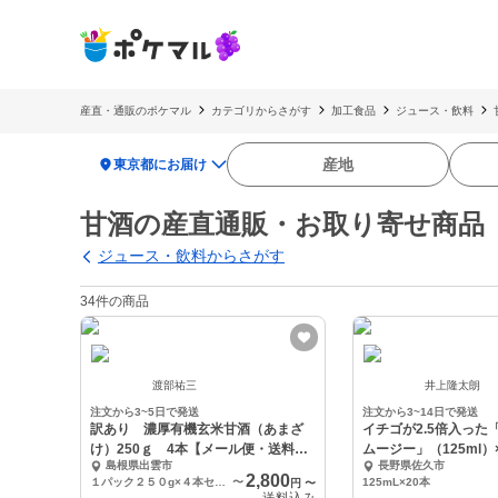
産直・通販のポケマル
カテゴリからさがす
加工食品
ジュース・飲料
location_on
産地
東京都にお届け
甘酒の産直通販・お取り寄せ商品
ジュース・飲料からさがす
34件の商品
渡部祐三
井上隆太朗
注文から3~5日で発送
注文から3~14日で発送
訳あり 濃厚有機玄米甘酒（あまざ
イチゴが2.5倍入った
け）250ｇ 4本【メール便・送料込
ムージー」（125ml）
島根県出雲市
長野県佐久市
み】
2,800
１パック２５０g×４本セット
〜
125mL×20本
円
〜