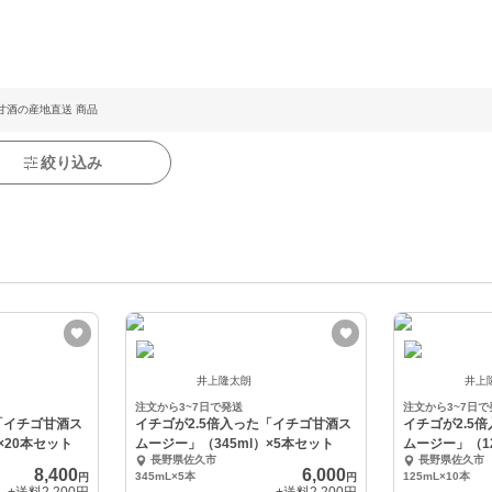
甘酒の産地直送 商品
絞り込み
井上隆太朗
井上
注文から3~7日で発送
注文から3~7日で
「イチゴ甘酒ス
イチゴが2.5倍入った「イチゴ甘酒ス
イチゴが2.5
×20本セット
ムージー」（345ml）×5本セット
ムージー」（12
長野県佐久市
長野県佐久市
8,400
6,000
345mL×5本
125mL×10本
円
円