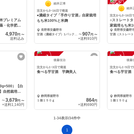
中
中
細井正博
細井
注文から3~16日で発送
●濃縮タイプ「手作り甘酒」自家栽培
注文から3~16日
米プレミアム
○ストレート
もち米100%と米麹
薬・化学肥料
家栽培もち米1
長野県安曇野市
長野県安曇野
4,970
907
甘酒（濃縮タイプ）1パック(500g)
〜
円
〜
円
〜
送料込み
+送料
910円
注
文
受
付
停
止
注
文
受
付
停
止
中
中
後藤佳治
後藤
注文から1~3日で発送
注文から1~5日で
食べる芋甘酒 芋麹美人
食べる芋甘酒
0g+500）【白
】自然栽培の
静岡県裾野市
静岡県裾野市
3,679
864
〜
１個１５０ｇ
１個１５０ｇ
円
〜
円
+送料
1,140円
+送料
690円
1-34表示/34件中
1