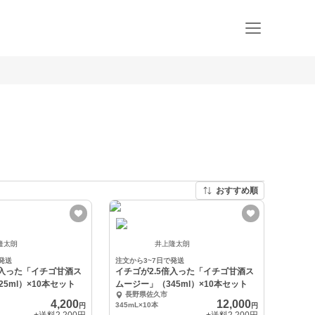
おすすめ順
隆太朗
井上隆太朗
発送
注文から3~7日で発送
倍入った「イチゴ甘酒ス
イチゴが2.5倍入った「イチゴ甘酒ス
5ml）×10本セット
ムージー」（345ml）×10本セット
長野県佐久市
4,200
12,000
345mL×10本
円
円