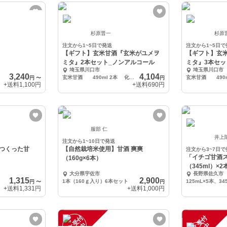
杉原晋一
杉原
注文から1~5日で発送
注文から1~5日で
【ギフト】玄米甘酒『玄米がユメヲ
【ギフト】玄
ミタ』2本セット_ノンアルコール
ミタ』3本セッ
埼玉県川口市
埼玉県川口市
3,240
4,104
玄米甘酒 490ml 2本 化粧箱入り
円
〜
円
+送料
1,100円
+送料
690円
服部 仁
井上
注文から1~10日で発送
つくった甘
【自然栽培米使用】甘酒 爽爽
注文から3~7日で
「イチゴ甘酒
（160g×6本）
（345ml）×2
大分県宇佐市
長野県佐久市
1,315
2,900
1本（160ｇ入り）6本セット
125mL×5本、34
円
〜
円
+送料
1,331円
+送料
1,000円
注
文
受
付
停
止
注
文
受
付
停
止