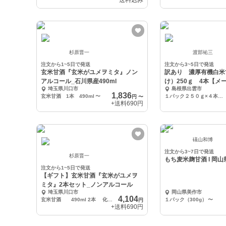
送料込み
杉原晋一
渡部祐三
注文から1~5日で発送
注文から3~5日で発送
玄米甘酒『玄米がユメヲミタ』ノン
訳あり 濃厚有機白米
アルコール_石川県産490ml
け）250ｇ 4本【メ
埼玉県川口市
島根県出雲市
み】
1,836
玄米甘酒 1本 490ml
〜
１パック２５０ｇ×４本セット
円
〜
+送料
690円
礒山和博
注文から3~7日で発送
杉原晋一
もち麦米麹甘酒 l 岡山
注文から1~5日で発送
【ギフト】玄米甘酒『玄米がユメヲ
ミタ』2本セット_ノンアルコール
埼玉県川口市
岡山県美作市
4,104
玄米甘酒 490ml 2本 化粧箱入り
１パック（300g）
〜
円
+送料
690円