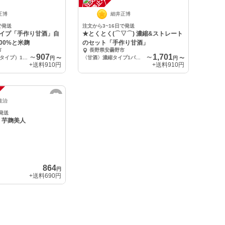
中
正博
細井正博
で発送
注文から3~16日で発送
タイプ「手作り甘酒」自
★とくとく(⌒▽⌒) 濃縮&ストレート
00%と米麹
のセット「手作り甘酒」
市
長野県安曇野市
907
1,701
甘酒（ストレートタイプ）1パック(500g入り)
〜
〈甘酒〉濃縮タイプ1パック&ストレートタイプ1パック
〜
円
〜
円
〜
+送料
910円
+送料
910円
佳治
発送
 芋麹美人
864
円
+送料
690円