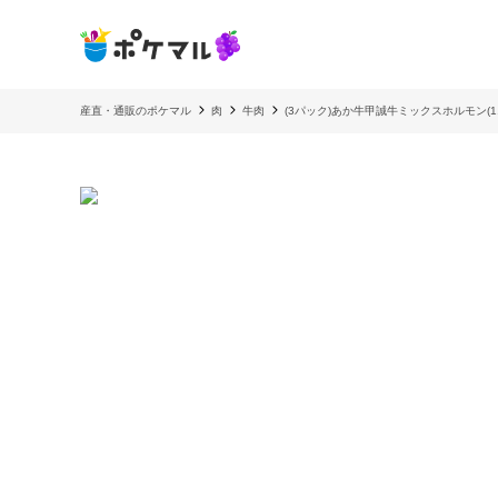
産直・通販のポケマル
肉
牛肉
(3パック)あか牛甲誠牛ミックスホルモン(1.