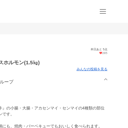
本日あと 5点
285
ホルモン(1.5㎏)
みんなの投稿を見る
グループ
牛』の小腸・大腸・アカセンマイ・センマイの4種類の部位
ンです。
鍋にも、焼肉・バーベキューでもおいしく食べられます。