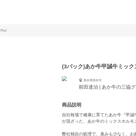
5㎏)
(3パック)あか牛甲誠牛ミックス
熊本県熊本市
前田達治 | あか牛の三協
商品説明
自社牧場で健康に育てたあか牛『甲誠
が混ざった、あか牛のミックスホルモ
弊社独自の処理で、臭みも少なく、お