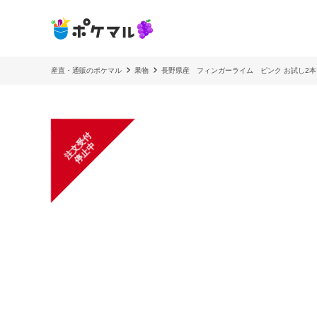
産直・通販のポケマル
果物
長野県産 フィンガーライム ピンク お試し2本
注
文
受
付
停
止
中