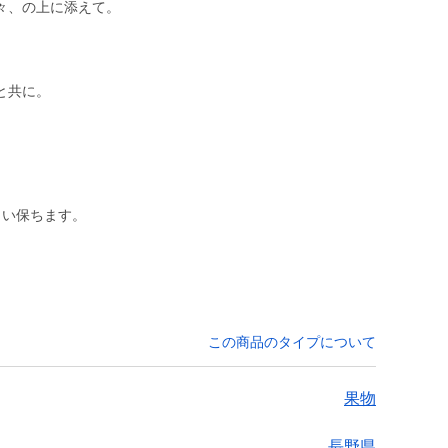
々、の上に添えて。
と共に。
らい保ちます。
この商品のタイプについて
果物
長野県