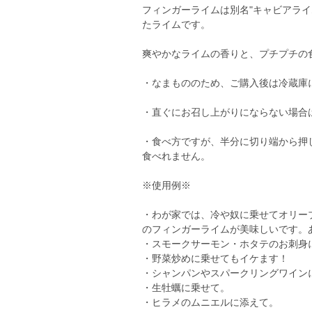
フィンガーライムは別名"キャビアラ
たライムです。
爽やかなライムの香りと、プチプチの
・なまもののため、ご購入後は冷蔵庫
・直ぐにお召し上がりにならない場合
・食べ方ですが、半分に切り端から押
食べれません。
※使用例※
・わが家では、冷や奴に乗せてオリー
のフィンガーライムが美味しいです。
・スモークサーモン・ホタテのお刺身
・野菜炒めに乗せてもイケます！
・シャンパンやスパークリングワイン
・生牡蠣に乗せて。
・ヒラメのムニエルに添えて。