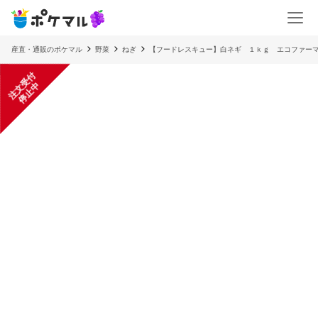
産直・通販のポケマル
野菜
ねぎ
【フードレスキュー】白ネギ １ｋｇ エコファー
注
文
受
付
停
止
中