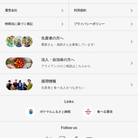
運営会社
利用規約
特商法に基づく表記
プライバシーポリシー
生産者の方へ
農家さん・漁師さんを募集しています!
法人・自治体の方へ
アライアンスのご相談はこちらから
採用情報
生産者と食べる人をつなぎたい
Links
ポケマルふるさと納税
食べる通信
Follow us