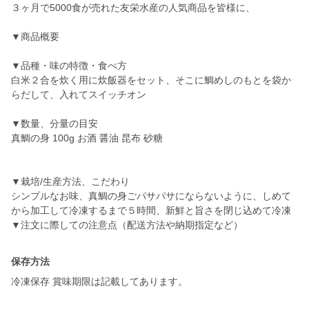
３ヶ月で5000食が売れた友栄水産の人気商品を皆様に、
▼商品概要
▼品種・味の特徴・食べ方
白米２合を炊く用に炊飯器をセット、そこに鯛めしのもとを袋か
らだして、入れてスイッチオン
▼数量、分量の目安
真鯛の身 100g お酒 醤油 昆布 砂糖
▼栽培/生産方法、こだわり
シンプルなお味、真鯛の身ごパサパサにならないように、しめて
から加工して冷凍するまで５時間、新鮮と旨さを閉じ込めて冷凍
保存方法
冷凍保存 賞味期限は記載してあります。