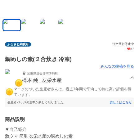
注文受付停止中
ふるさと納税可
67
鯛めしの素(２合炊き 冷凍)
みんなの投稿を見る
三重県度会郡南伊勢町
橋本 純 | 友栄水産
マークのついた生産者さんは、過去1年間で平均して特に高い評価を得
ています。
生産者バッジの基準が新しくなりました。
詳しくはこちら
商品説明
▼自己紹介
激ウマ 簡単 友栄水産の鯛めしの素