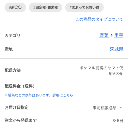
#新◯◯
#固定種･在来種
#訳あってお買い得
この商品のタイプについて
野菜
里芋
カテゴリ
茨城県
産地
ポケマル提携のヤマト便
配送方法
配送区分:
配送料金（送料）
※離島などの例外はあります。詳細はこちら
お届け日指定
事前相談必須
注文から発送まで
3~5日