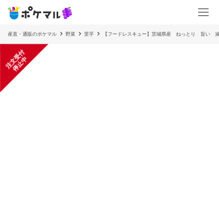
産直・通販のポケマル
野菜
里芋
【フードレスキュー】茨城県産 ねっとり 旨い 
注
文
受
付
停
止
中