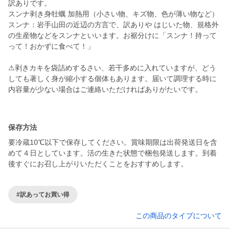
訳ありです。
スンナ剥き身牡蠣 加熱用（小さい物、キズ物、色が薄い物など）
スンナ：岩手山田の近辺の方言で、訳ありや はじいた物、規格外
の生産物などをスンナといいます。お裾分けに「スンナ！持って
って！おかずに食べて！」
⚠剥きカキを袋詰めするさい、若干多めに入れていますが、どう
しても著しく身が縮小する個体もあります。届いて調理する時に
内容量が少ない場合はご連絡いただければありがたいです。
保存方法
要冷蔵10℃以下で保存してください。賞味期限は出荷発送日を含
めて４日としています。活の生きた状態で梱包発送します。到着
後すぐにお召し上がりいただくことをおすすめします。
#訳あってお買い得
この商品のタイプについて