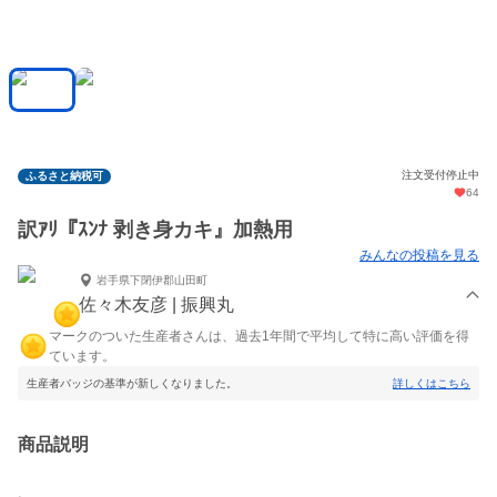
注文受付停止中
ふるさと納税可
64
訳ｱﾘ『ｽﾝﾅ 剥き身カキ』加熱用
みんなの投稿を見る
岩手県下閉伊郡山田町
佐々木友彦 | 振興丸
マークのついた生産者さんは、過去1年間で平均して特に高い評価を得
ています。
生産者バッジの基準が新しくなりました。
詳しくはこちら
商品説明