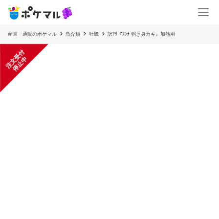
産直・通販のポケマル
魚介類
牡蠣
訳ｱﾘ『ｽﾝﾅ 剥き身カキ』加熱用
注
文
受
付
停
止
中