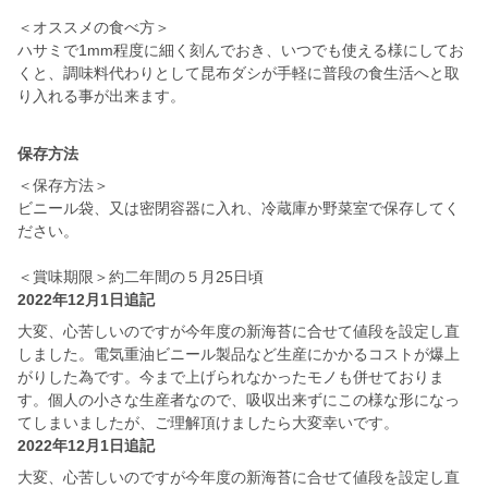
＜オススメの食べ方＞
ハサミで1mm程度に細く刻んでおき、いつでも使える様にしてお
くと、調味料代わりとして昆布ダシが手軽に普段の食生活へと取
り入れる事が出来ます。
保存方法
＜保存方法＞
ビニール袋、又は密閉容器に入れ、冷蔵庫か野菜室で保存してく
ださい。
＜賞味期限＞約二年間の５月25日頃
2022年12月1日追記
大変、心苦しいのですが今年度の新海苔に合せて値段を設定し直
しました。電気重油ビニール製品など生産にかかるコストが爆上
がりした為です。今まで上げられなかったモノも併せておりま
す。個人の小さな生産者なので、吸収出来ずにこの様な形になっ
てしまいましたが、ご理解頂けましたら大変幸いです。
2022年12月1日追記
大変、心苦しいのですが今年度の新海苔に合せて値段を設定し直