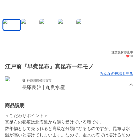
注文受付停止中
50
江戸前『早煮昆布』真昆布一年モノ
みんなの投稿を見る
神奈川県横須賀市
長塚良治 | 丸良水産
商品説明
＜こだわりポイント＞
真昆布の養殖は北海道から譲り受けている種です。
数年物として売られると高級な分類になるものですが、昆布は水
温が高いと溶けてしまいます。なので、走水の海では溶ける前の