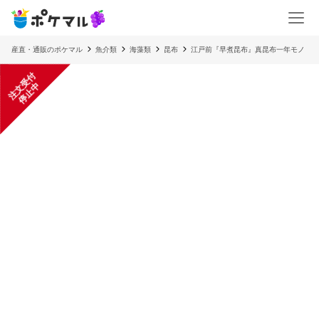
産直・通販のポケマル
魚介類
海藻類
昆布
江戸前『早煮昆布』真昆布一年モノ
注
文
受
付
停
止
中