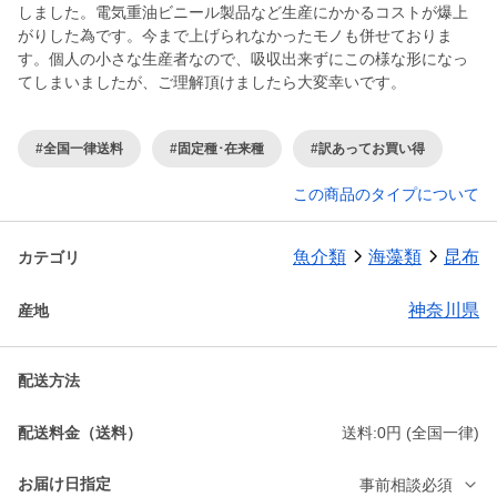
しました。電気重油ビニール製品など生産にかかるコストが爆上
がりした為です。今まで上げられなかったモノも併せておりま
す。個人の小さな生産者なので、吸収出来ずにこの様な形になっ
てしまいましたが、ご理解頂けましたら大変幸いです。
#全国一律送料
#固定種･在来種
#訳あってお買い得
この商品のタイプについて
魚介類
海藻類
昆布
カテゴリ
神奈川県
産地
配送方法
配送料金（送料）
送料:0円 (全国一律)
お届け日指定
事前相談必須