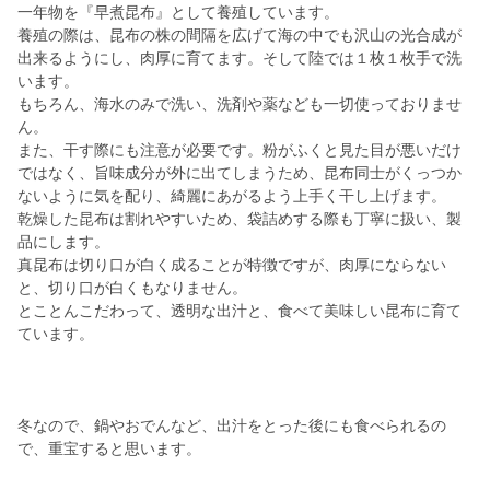
一年物を『早煮昆布』として養殖しています。
養殖の際は、昆布の株の間隔を広げて海の中でも沢山の光合成が
出来るようにし、肉厚に育てます。そして陸では１枚１枚手で洗
います。
もちろん、海水のみで洗い、洗剤や薬なども一切使っておりませ
ん。
また、干す際にも注意が必要です。粉がふくと見た目が悪いだけ
ではなく、旨味成分が外に出てしまうため、昆布同士がくっつか
ないように気を配り、綺麗にあがるよう上手く干し上げます。
乾燥した昆布は割れやすいため、袋詰めする際も丁寧に扱い、製
品にします。
真昆布は切り口が白く成ることが特徴ですが、肉厚にならない
と、切り口が白くもなりません。
とことんこだわって、透明な出汁と、食べて美味しい昆布に育て
ています。
冬なので、鍋やおでんなど、出汁をとった後にも食べられるの
で、重宝すると思います。