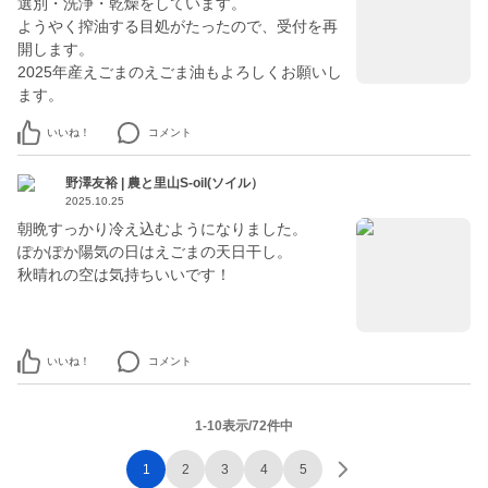
選別・洗浄・乾燥をしています。
ようやく搾油する目処がたったので、受付を再
開します。
2025年産えごまのえごま油もよろしくお願いし
ます。
いいね！
コメント
野澤友裕 | 農と里山S-oil(ソイル）
2025.10.25
朝晩すっかり冷え込むようになりました。
ぽかぽか陽気の日はえごまの天日干し。
秋晴れの空は気持ちいいです！
いいね！
コメント
1-10表示/72件中
1
2
3
4
5