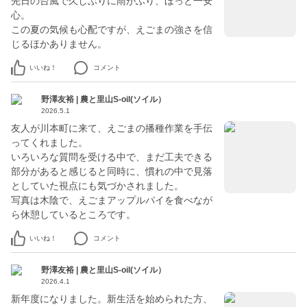
先日の台風で久しぶりに雨がふり、ほっと一安
心。
この夏の気候も心配ですが、えごまの強さを信
じるほかありません。
いいね！
コメント
野澤友裕 | 農と里山S-oil(ソイル）
2026.5.1
友人が川本町に来て、えごまの播種作業を手伝
ってくれました。
いろいろな質問を受ける中で、まだ工夫できる
部分があると感じると同時に、慣れの中で見落
としていた視点にも気づかされました。
写真は木陰で、えごまアップルパイを食べなが
ら休憩しているところです。
いいね！
コメント
野澤友裕 | 農と里山S-oil(ソイル）
2026.4.1
新年度になりました。新生活を始められた方、