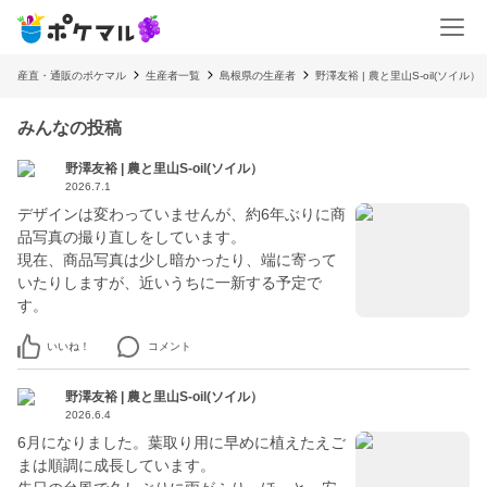
産直・通販のポケマル
生産者一覧
島根県の生産者
野澤友裕 | 農と里山S-oil(ソイル）
みんなの投稿
野澤友裕 | 農と里山S-oil(ソイル）
2026.7.1
デザインは変わっていませんが、約6年ぶりに商
品写真の撮り直しをしています。
現在、商品写真は少し暗かったり、端に寄って
いたりしますが、近いうちに一新する予定で
す。
いいね！
コメント
野澤友裕 | 農と里山S-oil(ソイル）
2026.6.4
6月になりました。葉取り用に早めに植えたえご
まは順調に成長しています。