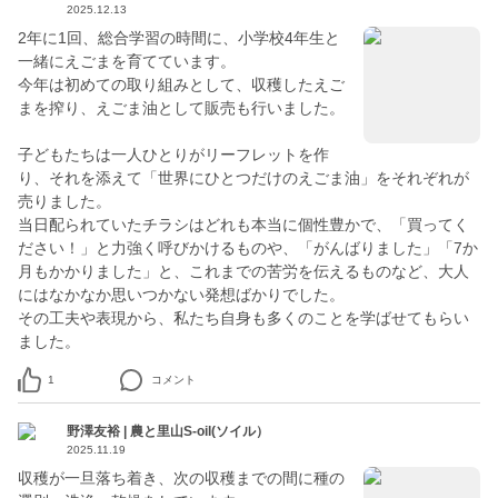
2025.12.13
2年に1回、総合学習の時間に、小学校4年生と
一緒にえごまを育てています。
今年は初めての取り組みとして、収穫したえご
まを搾り、えごま油として販売も行いました。
子どもたちは一人ひとりがリーフレットを作
り、それを添えて「世界にひとつだけのえごま油」をそれぞれが
売りました。
当日配られていたチラシはどれも本当に個性豊かで、「買ってく
ださい！」と力強く呼びかけるものや、「がんばりました」「7か
月もかかりました」と、これまでの苦労を伝えるものなど、大人
にはなかなか思いつかない発想ばかりでした。
その工夫や表現から、私たち自身も多くのことを学ばせてもらい
ました。
1
コメント
野澤友裕 | 農と里山S-oil(ソイル）
2025.11.19
収穫が一旦落ち着き、次の収穫までの間に種の